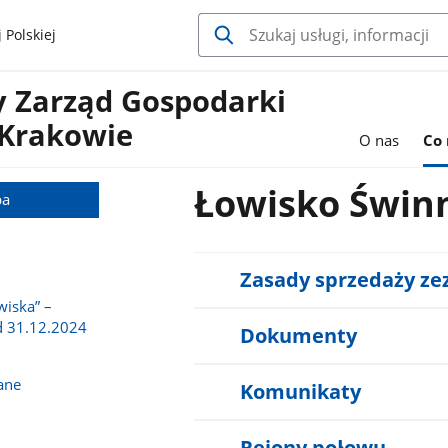
 Polskiej
y Zarząd Gospodarki
Krakowie
O nas
Co
Łowisko Świn
ba
Zasady sprzedaży ze
wiska” –
d 31.12.2024
Dokumenty
ane
Komunikaty
Rejony połowu