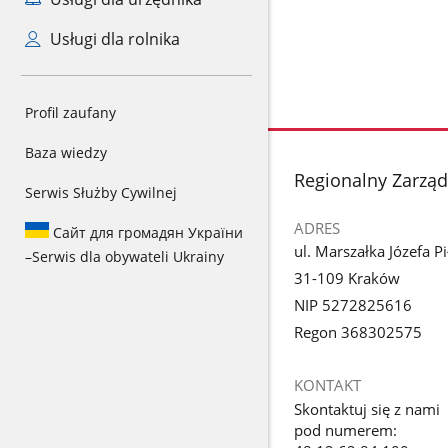
Usługi dla rolnika
Profil zaufany
Baza wiedzy
stopka
Regionalny Zarzą
Serwis Służby Cywilnej
ADRES
Сайт для громадян України
ul. Marszałka Józefa P
–
Serwis dla obywateli Ukrainy
31-109 Kraków
NIP 5272825616
Regon 368302575
KONTAKT
Skontaktuj się z nami
pod numerem: