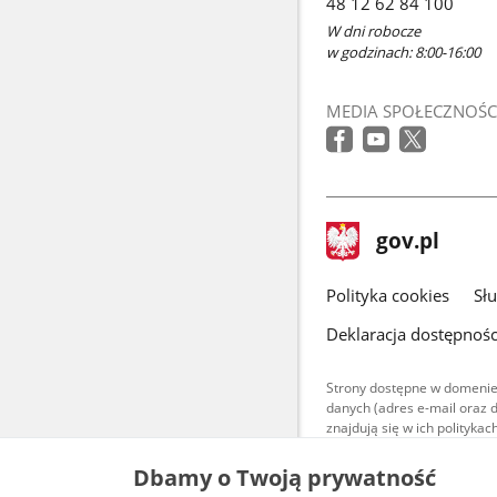
48 12 62 84 100
W dni robocze
w godzinach: 8:00-16:00
MEDIA SPOŁECZNOŚC
stopka
Strona
gov.pl
gov.pl
główna
gov.pl
Polityka cookies
Sł
Deklaracja dostępnośc
Strony dostępne w domenie
danych (adres e-mail oraz 
znajdują się w ich polityk
Treści teksto
Dbamy o Twoją prywatność
udostępniane