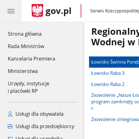
gov.pl
gov.pl
Serwis Rzeczypospolitej
Regionaln
gov.pl
Strona główna
Wodnej w 
Rada Ministrów
Kancelaria Premiera
Łowisko Świnna Porę
Ministerstwa
Łowisko Raba 3
Urzędy, instytucje
Łowisko Raba 2
i placówki RP
Zezwolenie „Nasze Ło
program zamknięty o
r.
Usługi dla obywatela
Zezwolenie zintegrow
Usługi dla przedsiębiorcy
Usługi dla urzędnika