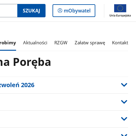
Logowanie
SZUKAJ
mObywatel
do
panelu
 robimy
Aktualności
RZGW
Załatw sprawę
Kontakt
na Poręba
zwoleń 2026