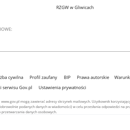
RZGW w Gliwicach
IOWE:
użba cywilna
Profil zaufany
BIP
Prawa autorskie
Warunki
i serwisu Gov.pl
Ustawienia prywatności
 www.gov.pl mogą zawierać adresy skrzynek mailowych. Użytkownik korzystający
dobrowolnie podanych danych w wiadomości) w celu przesłania odpowiedzi na prz
ach przetwarzania danych osobowych.
we publikowane w serwisie (z wyłączeniem treści audiowizualnych), są
 na licencji typu Creative Commons: uznanie autorstwa - na tych samych