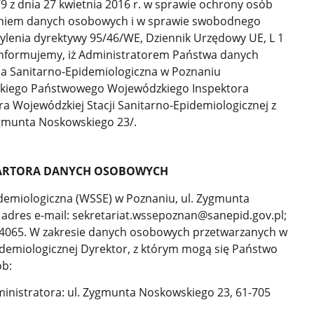
9 z dnia 27 kwietnia 2016 r. w sprawie ochrony osób
zaniem danych osobowych i w sprawie swobodnego
ylenia dyrektywy 95/46/WE, Dziennik Urzędowy UE, L 1
 informujemy, iż Administratorem Państwa danych
a Sanitarno-Epidemiologiczna w Poznaniu
skiego Państwowego Wojewódzkiego Inspektora
a Wojewódzkiej Stacji Sanitarno-Epidemiologicznej z
ygmunta Noskowskiego 23/.
ARTORA DANYCH OSOBOWYCH
demiologiczna (WSSE) w Poznaniu, ul. Zygmunta
adres e-mail: sekretariat.wssepoznan@sanepid.gov.pl;
94065. W zakresie danych osobowych przetwarzanych w
idemiologicznej Dyrektor, z którym mogą się Państwo
ób:
ministratora: ul. Zygmunta Noskowskiego 23, 61-705