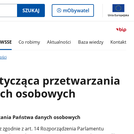
Logowanie
SZUKAJ
mObywatel
do
panelu
 WSSE
Co robimy
Aktualności
Baza wiedzy
Kontakt
ości
tycząca przetwarzania
ch osobowych
rzania Państwa danych osobowych
oraz zgodnie z art. 14 Rozporządzenia Parlamentu