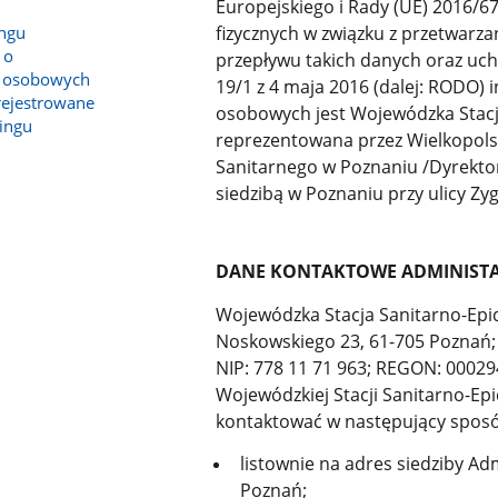
Europejskiego i Rady (UE) 2016/67
ingu
fizycznych w związku z przetwar
 o
przepływu takich danych oraz uch
h osobowych
19/1 z 4 maja 2016 (dalej: RODO)
arejestrowane
osobowych jest Wojewódzka Stacj
ingu
reprezentowana przez Wielkopol
Sanitarnego w Poznaniu /Dyrektor
siedzibą w Poznaniu przy ulicy Z
DANE KONTAKTOWE ADMINIST
Wojewódzka Stacja Sanitarno-Epi
Noskowskiego 23, 61-705 Poznań; 
NIP: 778 11 71 963; REGON: 0002
Wojewódzkiej Stacji Sanitarno-Ep
kontaktować w następujący spos
listownie na adres siedziby Ad
Poznań;