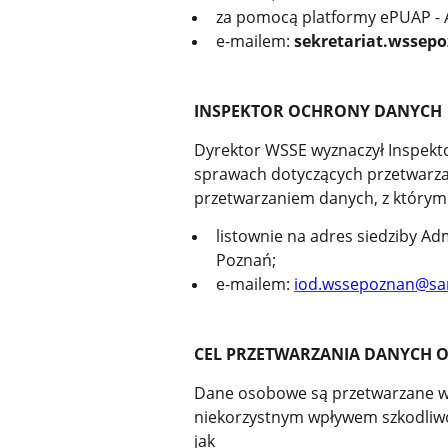
za pomocą platformy ePUAP - A
e-mailem:
sekretariat.wssep
INSPEKTOR OCHRONY DANYCH
Dyrektor WSSE wyznaczył Inspek
sprawach dotyczących przetwarza
przetwarzaniem danych, z którym
listownie na adres siedziby Ad
Poznań;
e-mailem:
iod.wssepoznan@san
CEL PRZETWARZANIA DANYCH
Dane osobowe są przetwarzane w 
niekorzystnym wpływem szkodliwoś
jak