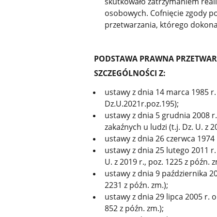
skutkowało zatrzymaniem reali
osobowych. Cofnięcie zgody p
przetwarzania, którego dokona
PODSTAWA PRAWNA PRZETWAR
SZCZEGÓLNOŚCI Z:
ustawy z dnia 14 marca 1985 r. 
Dz.U.2021r.poz.195);
ustawy z dnia 5 grudnia 2008 r
zakaźnych u ludzi (t.j. Dz. U. z 2
ustawy z dnia 26 czerwca 1974 r.
ustawy z dnia 25 lutego 2011 r.
U. z 2019 r., poz. 1225 z późn. z
ustawy z dnia 9 października 201
2231 z późn. zm.);
ustawy z dnia 29 lipca 2005 r. o
852 z późn. zm.);