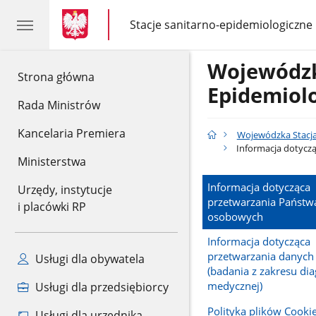
gov.pl
gov.pl
Stacje sanitarno-epidemiologiczne
gov.pl
Stacje
sanitarno-
epidemiologiczne
Wojewódzk
gov.pl
Strona główna
Epidemiol
Rada Ministrów
Kancelaria Premiera
Wojewódzka Stacja
Informacja dotycz
Ministerstwa
Informacja dotycząca
Urzędy, instytucje
przetwarzania Państw
i placówki RP
osobowych
Informacja dotycząca
przetwarzania danyc
Usługi dla obywatela
(badania z zakresu dia
medycznej)
Usługi dla przedsiębiorcy
Polityka plików Cooki
Usługi dla urzędnika