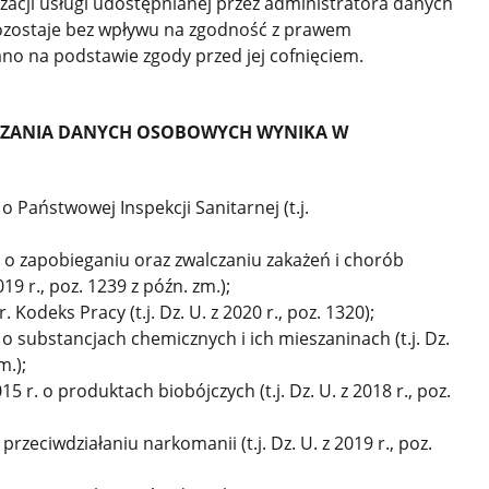
zacji usługi udostępnianej przez administratora danych
ozostaje bez wpływu na zgodność z prawem
no na podstawie zgody przed jej cofnięciem.
ZANIA DANYCH OSOBOWYCH WYNIKA W
o Państwowej Inspekcji Sanitarnej (t.j.
. o zapobieganiu oraz zwalczaniu zakażeń i chorób
019 r., poz. 1239 z późn. zm.);
 Kodeks Pracy (t.j. Dz. U. z 2020 r., poz. 1320);
 o substancjach chemicznych i ich mieszaninach (t.j. Dz.
m.);
5 r. o produktach biobójczych (t.j. Dz. U. z 2018 r., poz.
 przeciwdziałaniu narkomanii (t.j. Dz. U. z 2019 r., poz.