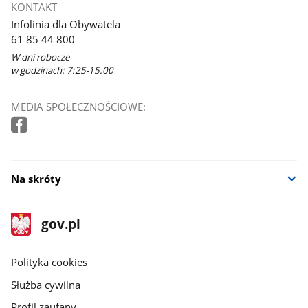
KONTAKT
Infolinia dla Obywatela
61 85 44 800
W dni robocze
w godzinach: 7:25-15:00
MEDIA SPOŁECZNOŚCIOWE:
Na skróty
stopka
Strona
gov.pl
gov.pl
główna
gov.pl
Polityka cookies
Służba cywilna
Profil zaufany