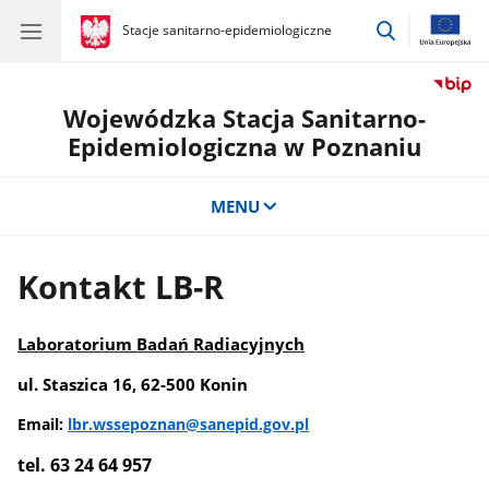
przejdź
gov.pl
Stacje sanitarno-epidemiologiczne
gov.pl
Stacje
do
sanitarno-
wyszukiwar
epidemiologiczne
Wojewódzka Stacja Sanitarno-
Epidemiologiczna w Poznaniu
MENU
Kontakt LB-R
Laboratorium Badań Radiacyjnych
ul. Staszica 16, 62-500 Konin
Email:
lbr.wssepoznan@sanepid.gov.pl
tel. 63 24 64 957