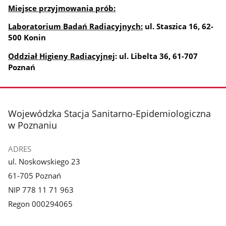
Miejsce przyjmowania prób:
Laboratorium Badań Radiacyjnych:
ul. Staszica 16, 62-
500 Konin
Oddział Higieny Radiacyjnej
: ul. Libelta 36, 61-707
Poznań
stopka
Wojewódzka Stacja Sanitarno-Epidemiologiczna
w Poznaniu
ADRES
ul. Noskowskiego 23
61-705 Poznań
NIP 778 11 71 963
Regon 000294065