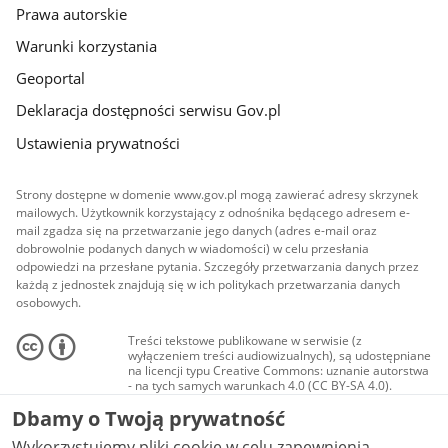
Prawa autorskie
Warunki korzystania
Geoportal
Deklaracja dostępności serwisu Gov.pl
Ustawienia prywatności
Strony dostępne w domenie www.gov.pl mogą zawierać adresy skrzynek
mailowych. Użytkownik korzystający z odnośnika będącego adresem e-
mail zgadza się na przetwarzanie jego danych (adres e-mail oraz
dobrowolnie podanych danych w wiadomości) w celu przesłania
odpowiedzi na przesłane pytania. Szczegóły przetwarzania danych przez
każdą z jednostek znajdują się w ich politykach przetwarzania danych
osobowych.
Treści tekstowe publikowane w serwisie (z
wyłączeniem treści audiowizualnych), są udostępniane
na licencji typu Creative Commons: uznanie autorstwa
- na tych samych warunkach 4.0 (CC BY-SA 4.0).
Materiały audiowizualne, w tym zdjęcia, materiały
Dbamy o Twoją prywatność
audio i wideo, są udostępniane na licencji typu
Creative Commons: uznanie autorstwa użycie
Wykorzystujemy pliki cookie w celu zapewnienia
niekomercyjne - bez utworów zależnych 4.0 (CC BY-