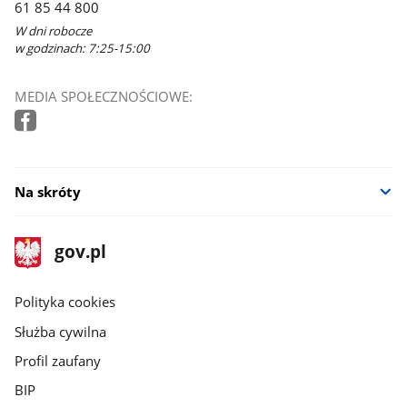
61 85 44 800
W dni robocze
w godzinach: 7:25-15:00
MEDIA SPOŁECZNOŚCIOWE:
Na skróty
stopka
Strona
gov.pl
gov.pl
główna
gov.pl
Polityka cookies
Służba cywilna
Profil zaufany
BIP