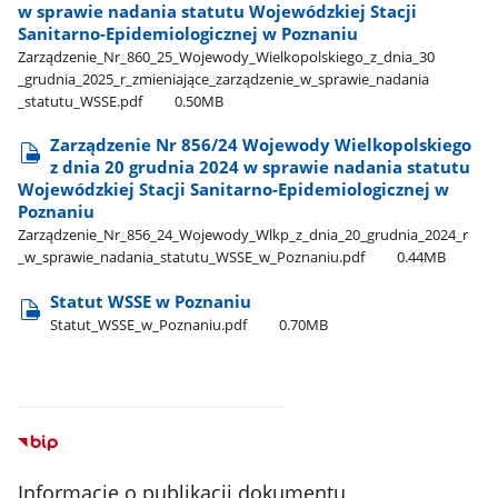
w sprawie nadania statutu Wojewódzkiej Stacji
Sanitarno-Epidemiologicznej w Poznaniu
Zarządzenie​_Nr​_860​_25​_Wojewody​_Wielkopolskiego​_z​_dnia​_30​
_grudnia​_2025​_r​_zmieniające​_zarządzenie​_w​_sprawie​_nadania​
_statutu​_WSSE.pdf
0.50MB
Zarządzenie Nr 856/24 Wojewody Wielkopolskiego
z dnia 20 grudnia 2024 w sprawie nadania statutu
Wojewódzkiej Stacji Sanitarno-Epidemiologicznej w
Poznaniu
Zarządzenie​_Nr​_856​_24​_Wojewody​_Wlkp​_z​_dnia​_20​_grudnia​_2024​_r​
_w​_sprawie​_nadania​_statutu​_WSSE​_w​_Poznaniu.pdf
0.44MB
Statut WSSE w Poznaniu
Statut​_WSSE​_w​_Poznaniu.pdf
0.70MB
Informacje o publikacji dokumentu