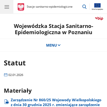
przejdź
gov.pl
Stacje sanitarno-epidemiologiczne
gov.pl
Stacje
do
sanitarno-
wyszukiwar
epidemiologiczne
Wojewódzka Stacja Sanitarno-
Epidemiologiczna w Poznaniu
MENU
Statut
02.01.2026
Materiały
Zarządzenie Nr 860/25 Wojewody Wielkopolskiego
z dnia 30 grudnia 2025 r. zmieniające zarządzenie