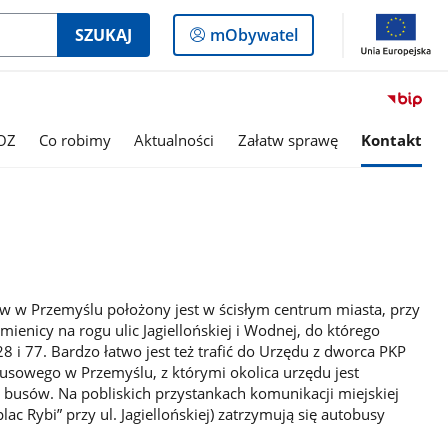
Logowanie
SZUKAJ
mObywatel
do
panelu
OZ
Co robimy
Aktualności
Załatw sprawę
Kontakt
 w Przemyślu położony jest w ścisłym centrum miasta, przy
amienicy na rogu ulic Jagiellońskiej i Wodnej, do którego
8 i 77. Bardzo łatwo jest też trafić do Urzędu z dworca PKP
sowego w Przemyślu, z którymi okolica urzędu jest
busów. Na pobliskich przystankach komunikacji miejskiej
lac Rybi” przy ul. Jagiellońskiej) zatrzymują się autobusy