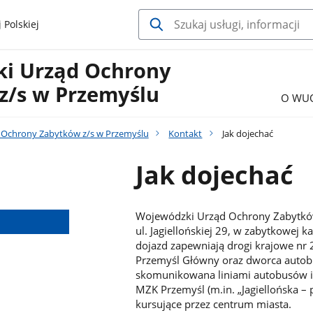
 Polskiej
i Urząd Ochrony
z/s w Przemyślu
O WU
 Ochrony Zabytków z/s w Przemyślu
Kontakt
Jak dojechać
Jak dojechać
Wojewódzki Urząd Ochrony Zabytków
ul. Jagiellońskiej 29, w zabytkowej k
dojazd zapewniają drogi krajowe nr 2
Przemyśl Główny oraz dworca autobu
skomunikowana liniami autobusów i 
MZK Przemyśl (m.in. „Jagiellońska – p
kursujące przez centrum miasta.