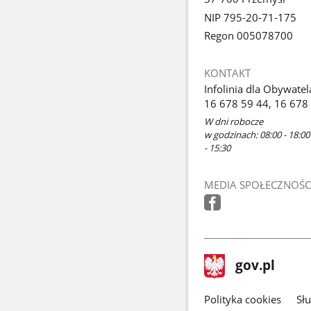
NIP 795-20-71-175
Regon 005078700
KONTAKT
Infolinia dla Obywatel
16 678 59 44, 16 678
W dni robocze
w godzinach: 08:00 - 18:00
- 15:30
MEDIA SPOŁECZNOŚC
stopka
Strona
gov.pl
gov.pl
główna
gov.pl
Polityka cookies
Sł