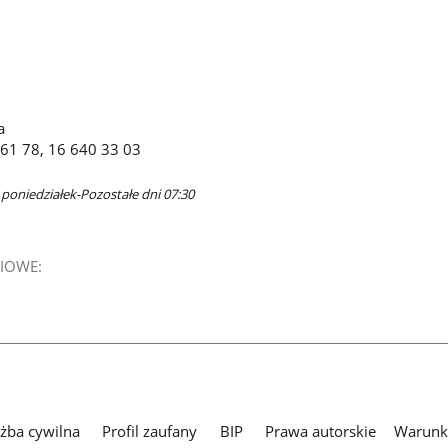
a
 61 78, 16 640 33 03
 poniedziałek-Pozostałe dni 07:30
IOWE:
użba cywilna
Profil zaufany
BIP
Prawa autorskie
Warunki