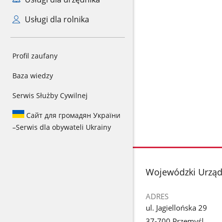
Usługi dla rolnika
Profil zaufany
Baza wiedzy
Serwis Służby Cywilnej
Сайт для громадян України
–
Serwis dla obywateli Ukrainy
stopka
Wojewódzki Urząd
ADRES
ul. Jagiellońska 29
37-700 Przemyśl