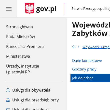
gov.pl
gov.pl
Serwis Rzeczypospolitej
Wojewódzk
gov.pl
Strona główna
Zabytków 
Rada Ministrów
Kancelaria Premiera
Wojewódzki Urząd
Ministerstwa
Dane kontaktowe
Urzędy, instytucje
Godziny pracy
i placówki RP
Jak dojechać
Usługi dla obywatela
Usługi dla przedsiębiorcy
Usługi dla urzędnika