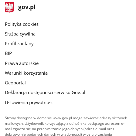
stopka
Strona
gov.pl
gov.pl
główna
gov.pl
Polityka cookies
Służba cywilna
Profil zaufany
BIP
Prawa autorskie
Warunki korzystania
Geoportal
Deklaracja dostępności serwisu Gov.pl
Ustawienia prywatności
Strony dostępne w domenie www.gov.pl mogą zawierać adresy skrzynek
mailowych. Użytkownik korzystający z odnośnika będącego adresem e-
mail zgadza się na przetwarzanie jego danych (adres e-mail oraz
dobrowolnie podanych danych w wiadomości) w celu przesłania