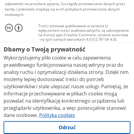
odpowiedzi na przesłane pytania. Szczegóły przetwarzania danych przez
każdą z jednostek znajdują się w ich politykach przetwarzania danych
osobowych.
Treści tekstowe publikowane w serwisie (z
wyłączeniem treści audiowizualnych), są udostępniane
na licencji typu Creative Commons: uznanie autorstwa
- na tych samych warunkach 4.0 (CC BY-SA 4.0).
Materiały audiowizualne, w tym zdjęcia, materiały
Dbamy o Twoją prywatność
audio i wideo, są udostępniane na licencji typu
Creative Commons: uznanie autorstwa użycie
Wykorzystujemy pliki cookie w celu zapewnienia
niekomercyjne - bez utworów zależnych 4.0 (CC BY-
NC-ND 4.0), o ile nie jest to stwierdzone inaczej.
prawidłowego funkcjonowania naszej witryny oraz do
analizy ruchu i optymalizacji działania strony. Dzięki nim
możemy lepiej dostosować treści do potrzeb
użytkowników i stale ulepszać nasze usługi. Pamiętaj, że
informacje przechowywane w plikach cookie mogą
pozwalać na identyfikację konkretnego urządzenia lub
przeglądarki użytkownika, a więc potencjalnie stanowić
dane osobowe.
Polityka cookies
Odrzuć