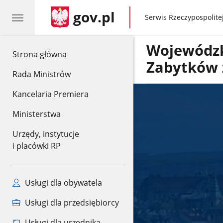
gov.pl
gov.pl
Serwis Rzeczypospolitej
Wojewódzk
gov.pl
Strona główna
Zabytków 
Rada Ministrów
Kancelaria Premiera
Ministerstwa
Urzędy, instytucje
i placówki RP
Usługi dla obywatela
Usługi dla przedsiębiorcy
Usługi dla urzędnika