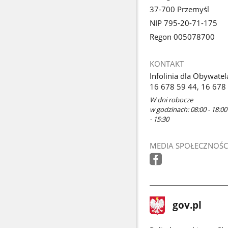
37-700 Przemyśl
NIP 795-20-71-175
Regon 005078700
KONTAKT
Infolinia dla Obywatel
16 678 59 44, 16 678
W dni robocze
w godzinach: 08:00 - 18:00
- 15:30
MEDIA SPOŁECZNOŚC
stopka
Strona
gov.pl
gov.pl
główna