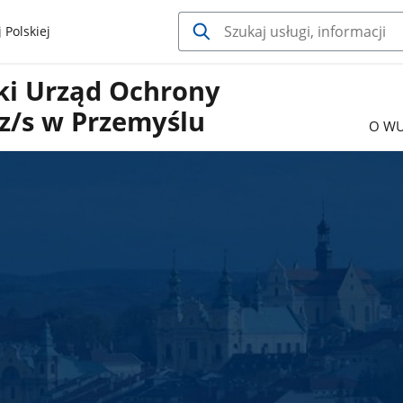
 Polskiej
i Urząd Ochrony
z/s w Przemyślu
O W