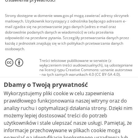
Strony dostępne w domenie www.gov.pl mogą zawierać adresy skrzynek
mailowych. Użytkownik korzystający z odnośnika będącego adresem e-
mail zgadza się na przetwarzanie jego danych (adres e-mail oraz
dobrowolnie podanych danych w wiadomości) w celu przesłania
odpowiedzi na przesłane pytania. Szczegóły przetwarzania danych przez
każdą z jednostek znajdują się w ich politykach przetwarzania danych
osobowych.
Treści tekstowe publikowane w serwisie (z
wyłączeniem treści audiowizualnych), są udostępniane
na licencji typu Creative Commons: uznanie autorstwa
- na tych samych warunkach 4.0 (CC BY-SA 4.0).
Materiały audiowizualne, w tym zdjęcia, materiały
Dbamy o Twoją prywatność
audio i wideo, są udostępniane na licencji typu
Creative Commons: uznanie autorstwa użycie
Wykorzystujemy pliki cookie w celu zapewnienia
niekomercyjne - bez utworów zależnych 4.0 (CC BY-
NC-ND 4.0), o ile nie jest to stwierdzone inaczej.
prawidłowego funkcjonowania naszej witryny oraz do
analizy ruchu i optymalizacji działania strony. Dzięki nim
możemy lepiej dostosować treści do potrzeb
użytkowników i stale ulepszać nasze usługi. Pamiętaj, że
informacje przechowywane w plikach cookie mogą
pozwalać na identyfikację konkretnego urządzenia lub