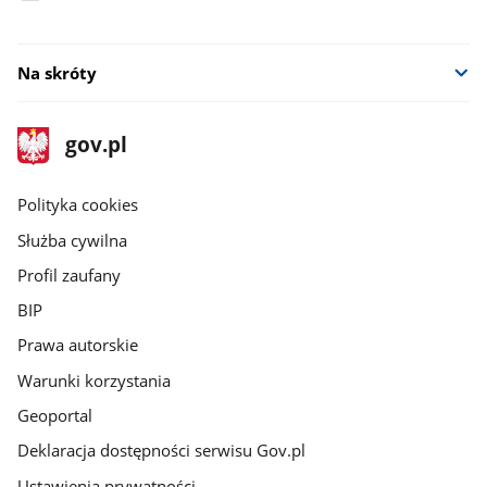
Na skróty
stopka
Strona
gov.pl
gov.pl
główna
gov.pl
Polityka cookies
Służba cywilna
Profil zaufany
BIP
Prawa autorskie
Warunki korzystania
Geoportal
Deklaracja dostępności serwisu Gov.pl
Ustawienia prywatności