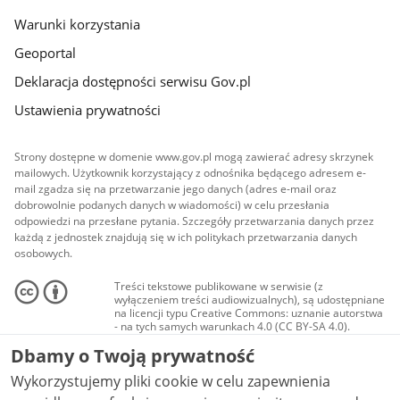
Warunki korzystania
Geoportal
Deklaracja dostępności serwisu Gov.pl
Ustawienia prywatności
Strony dostępne w domenie www.gov.pl mogą zawierać adresy skrzynek
mailowych. Użytkownik korzystający z odnośnika będącego adresem e-
mail zgadza się na przetwarzanie jego danych (adres e-mail oraz
dobrowolnie podanych danych w wiadomości) w celu przesłania
odpowiedzi na przesłane pytania. Szczegóły przetwarzania danych przez
każdą z jednostek znajdują się w ich politykach przetwarzania danych
osobowych.
Treści tekstowe publikowane w serwisie (z
wyłączeniem treści audiowizualnych), są udostępniane
na licencji typu Creative Commons: uznanie autorstwa
- na tych samych warunkach 4.0 (CC BY-SA 4.0).
Materiały audiowizualne, w tym zdjęcia, materiały
Dbamy o Twoją prywatność
audio i wideo, są udostępniane na licencji typu
Creative Commons: uznanie autorstwa użycie
Wykorzystujemy pliki cookie w celu zapewnienia
niekomercyjne - bez utworów zależnych 4.0 (CC BY-
NC-ND 4.0), o ile nie jest to stwierdzone inaczej.