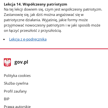
Lekcja 14. Współczesny patriotyzm
Na tej lekcji dowiem się, czym jest współczesny patriotyzm.
Zastanowię się, jak dziś można angażować się w
patriotyczne działania. Wyjaśnię, jakie formy może
przyjmować nowoczesny patriotyzm i w jaki sposób może
on łączyć przeszłość z przyszłością.
Lekcja z e-podręcznika
stopka
Strona
gov.pl
gov.pl
główna
gov.pl
Polityka cookies
Służba cywilna
Profil zaufany
BIP
Prawa autorskie