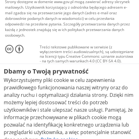
Strony dostępne w domenie www.gov.pl mogą zawierać adresy skrzynek
mailowych. Użytkownik korzystający z odnośnika będącego adresem e-
mail zgadza się na przetwarzanie jego danych (adres e-mail oraz
dobrowolnie podanych danych w wiadomości) w celu przesłania
odpowiedzi na przesłane pytania. Szczegóły przetwarzania danych przez
każdą z jednostek znajdują się w ich politykach przetwarzania danych
osobowych.
Treści tekstowe publikowane w serwisie (z
wyłączeniem treści audiowizualnych), są udostępniane
na licencji typu Creative Commons: uznanie autorstwa
- na tych samych warunkach 4.0 (CC BY-SA 4.0).
Materiały audiowizualne, w tym zdjęcia, materiały
Dbamy o Twoją prywatność
audio i wideo, są udostępniane na licencji typu
Creative Commons: uznanie autorstwa użycie
Wykorzystujemy pliki cookie w celu zapewnienia
niekomercyjne - bez utworów zależnych 4.0 (CC BY-
NC-ND 4.0), o ile nie jest to stwierdzone inaczej.
prawidłowego funkcjonowania naszej witryny oraz do
analizy ruchu i optymalizacji działania strony. Dzięki nim
możemy lepiej dostosować treści do potrzeb
użytkowników i stale ulepszać nasze usługi. Pamiętaj, że
informacje przechowywane w plikach cookie mogą
pozwalać na identyfikację konkretnego urządzenia lub
przeglądarki użytkownika, a więc potencjalnie stanowić