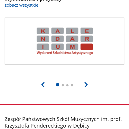
zobacz wszystkie
stopka
Zespół Państwowych Szkół Muzycznych im. prof.
Krzysztofa Pendereckiego w Dębicy