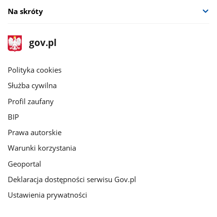
Na skróty
stopka
Strona
gov.pl
gov.pl
główna
gov.pl
Polityka cookies
Służba cywilna
Profil zaufany
BIP
Prawa autorskie
Warunki korzystania
Geoportal
Deklaracja dostępności serwisu Gov.pl
Ustawienia prywatności