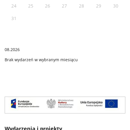
24
25
26
27
28
29
30
31
08.2026
Brak wydarzeń w wybranym miesiącu
Baner
termomodernizacja
Wydarzenia i projekty