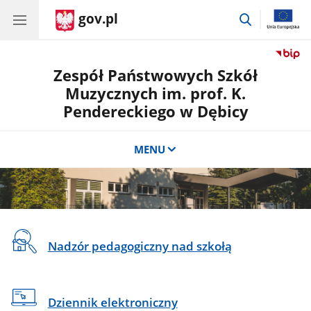
gov.pl
przejdź
do
wyszukiwar
Zespół Państwowych Szkół
Muzycznych im. prof. K.
Pendereckiego w Dębicy
MENU
CSS
Na
do
Nadzór pedagogiczny nad szkołą
skróty
sekcji
Banner
Dziennik elektroniczny