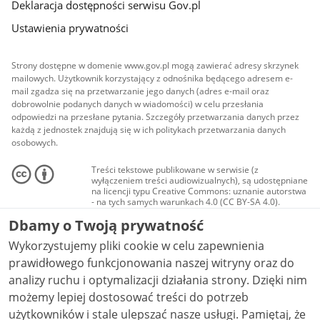
Deklaracja dostępności serwisu Gov.pl
Ustawienia prywatności
Strony dostępne w domenie www.gov.pl mogą zawierać adresy skrzynek
mailowych. Użytkownik korzystający z odnośnika będącego adresem e-
mail zgadza się na przetwarzanie jego danych (adres e-mail oraz
dobrowolnie podanych danych w wiadomości) w celu przesłania
odpowiedzi na przesłane pytania. Szczegóły przetwarzania danych przez
każdą z jednostek znajdują się w ich politykach przetwarzania danych
osobowych.
Treści tekstowe publikowane w serwisie (z
wyłączeniem treści audiowizualnych), są udostępniane
na licencji typu Creative Commons: uznanie autorstwa
- na tych samych warunkach 4.0 (CC BY-SA 4.0).
Materiały audiowizualne, w tym zdjęcia, materiały
Dbamy o Twoją prywatność
audio i wideo, są udostępniane na licencji typu
Creative Commons: uznanie autorstwa użycie
Wykorzystujemy pliki cookie w celu zapewnienia
niekomercyjne - bez utworów zależnych 4.0 (CC BY-
NC-ND 4.0), o ile nie jest to stwierdzone inaczej.
prawidłowego funkcjonowania naszej witryny oraz do
analizy ruchu i optymalizacji działania strony. Dzięki nim
możemy lepiej dostosować treści do potrzeb
użytkowników i stale ulepszać nasze usługi. Pamiętaj, że