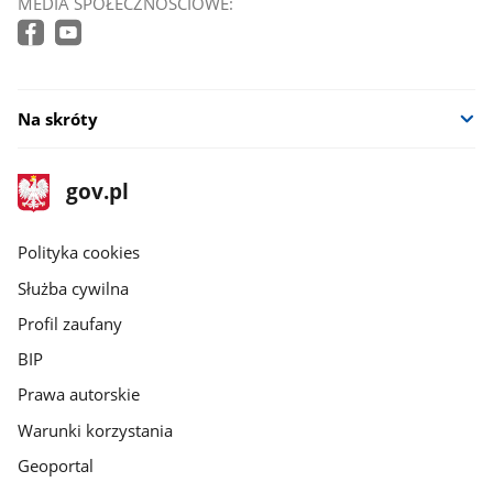
MEDIA SPOŁECZNOŚCIOWE:
Na skróty
stopka
Strona
gov.pl
gov.pl
główna
gov.pl
Polityka cookies
Służba cywilna
Profil zaufany
BIP
Prawa autorskie
Warunki korzystania
Geoportal