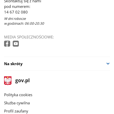
Skontaktuj się z nami
pod numerem:
14 67 02 080
W dni robocze
w godzinach: 06:00-20:30
MEDIA SPOŁECZNOŚCIOWE:
Na skróty
stopka
Strona
gov.pl
gov.pl
główna
gov.pl
Polityka cookies
Służba cywilna
Profil zaufany