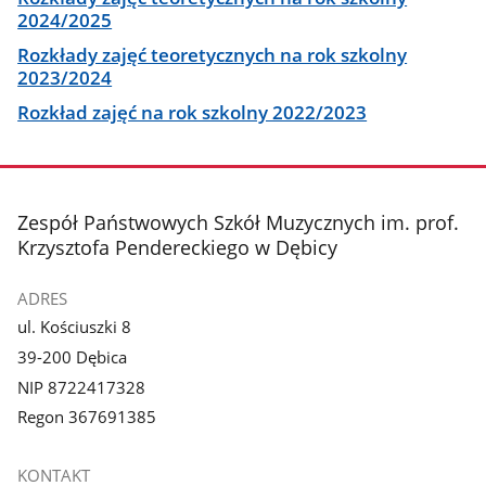
2024/2025
Rozkłady zajęć teoretycznych na rok szkolny
2023/2024
Rozkład zajęć na rok szkolny 2022/2023
stopka
Zespół Państwowych Szkół Muzycznych im. prof.
Krzysztofa Pendereckiego w Dębicy
ADRES
ul. Kościuszki 8
39-200 Dębica
NIP 8722417328
Regon 367691385
KONTAKT