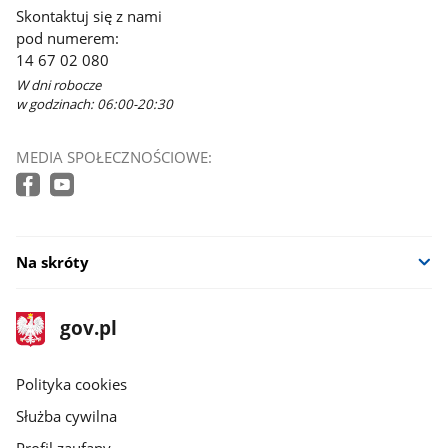
Skontaktuj się z nami
pod numerem:
14 67 02 080
W dni robocze
w godzinach: 06:00-20:30
MEDIA SPOŁECZNOŚCIOWE:
Na skróty
stopka
Strona
gov.pl
gov.pl
główna
gov.pl
Polityka cookies
Służba cywilna