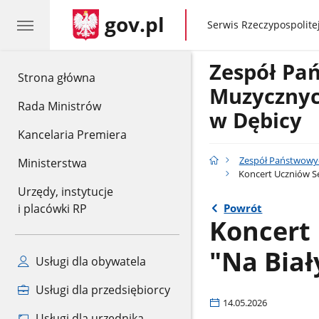
gov.pl
gov.pl
Serwis Rzeczypospolitej
Zespół Pa
gov.pl
Strona główna
Muzycznych
Rada Ministrów
w Dębicy
Kancelaria Premiera
Zespół Państwowyc
Ministerstwa
Koncert Uczniów Sek
Urzędy, instytucje
Powrót
i placówki RP
Koncert 
"Na Biał
Usługi dla obywatela
Usługi dla przedsiębiorcy
14.05.2026
Usługi dla urzędnika