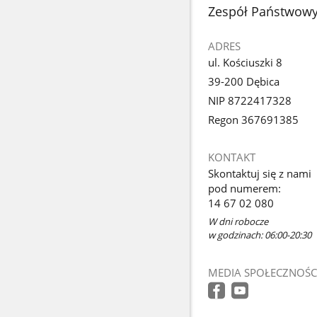
stopka
Zespół Państwowyc
ADRES
ul. Kościuszki 8
39-200 Dębica
NIP 8722417328
Regon 367691385
KONTAKT
Skontaktuj się z nami
pod numerem:
14 67 02 080
W dni robocze
w godzinach: 06:00-20:30
MEDIA SPOŁECZNOŚC