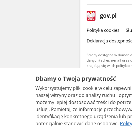
stopka
Strona
gov.pl
gov.pl
główna
gov.pl
Polityka cookies
Sł
Deklaracja dostępnośc
Strony dostępne w domenie
danych (adres e-mail oraz 
znajdują się w ich polityk
Treści teksto
Dbamy o Twoją prywatność
udostępniane
warunkach 4.0
Wykorzystujemy pliki cookie w celu zapewn
są udostępni
bez utworów z
naszej witryny oraz do analizy ruchu i optymalizacj
możemy lepiej dostosować treści do potrzeb
usługi. Pamiętaj, że informacje przechowywane w plikach cookie mogą pozwalać na
identyfikację konkretnego urządzenia lub pr
potencjalnie stanowić dane osobowe.
Polit