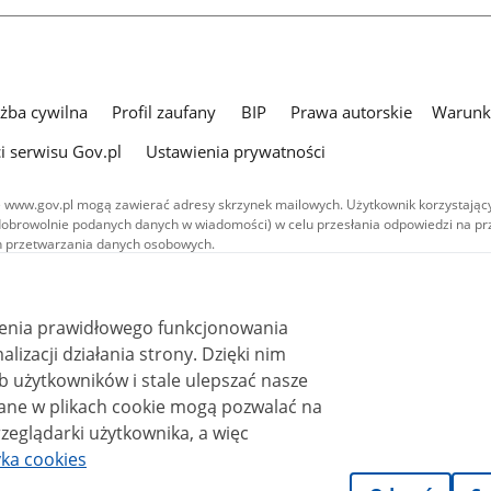
użba cywilna
Profil zaufany
BIP
Prawa autorskie
Warunki
i serwisu Gov.pl
Ustawienia prywatności
 www.gov.pl mogą zawierać adresy skrzynek mailowych. Użytkownik korzystający
dobrowolnie podanych danych w wiadomości) w celu przesłania odpowiedzi na prz
ach przetwarzania danych osobowych.
we publikowane w serwisie (z wyłączeniem treści audiowizualnych), są
 na licencji typu Creative Commons: uznanie autorstwa - na tych samych
 (CC BY-SA 4.0). Materiały audiowizualne, w tym zdjęcia, materiały audio i wideo
ienia prawidłowego funkcjonowania
ane na licencji typu Creative Commons: uznanie autorstwa użycie niekomercyjne 
ależnych 4.0 (CC BY-NC-ND 4.0), o ile nie jest to stwierdzone inaczej.
i działania strony. Dzięki nim
 użytkowników i stale ulepszać nasze
zeglądarki użytkownika, a więc
yka cookies