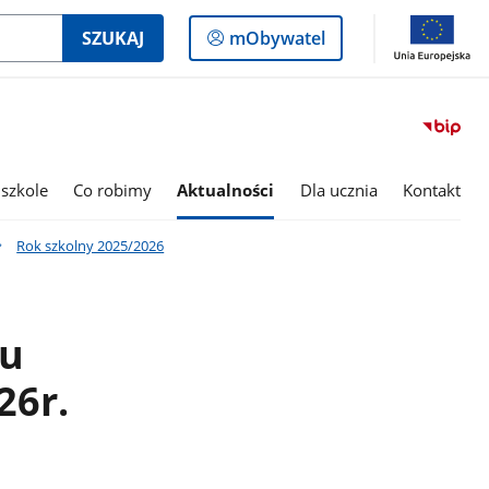
Logowanie
SZUKAJ
mObywatel
do
panelu
szkole
Co robimy
Aktualności
Dla ucznia
Kontakt
Rok szkolny 2025/2026
nu
26r.