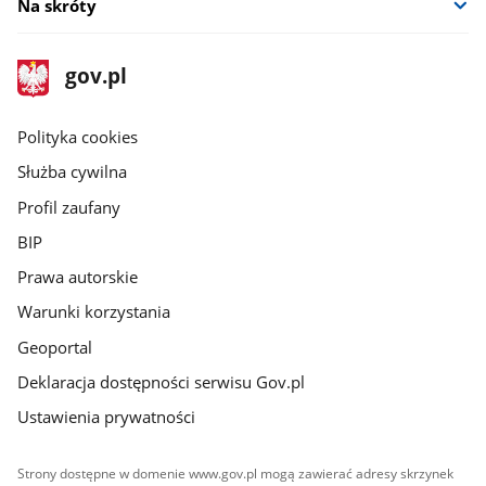
Na skróty
stopka
Strona
gov.pl
gov.pl
główna
gov.pl
Polityka cookies
Służba cywilna
Profil zaufany
BIP
Prawa autorskie
Warunki korzystania
Geoportal
Deklaracja dostępności serwisu Gov.pl
Ustawienia prywatności
Strony dostępne w domenie www.gov.pl mogą zawierać adresy skrzynek