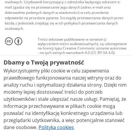
mailowych. Użytkownik korzystający z odnośnika będącego adresem e-
mail zgadza się na przetwarzanie jego danych (adres e-mail oraz
dobrowolnie podanych danych w wiadomości) w celu przesłania
odpowiedzi na przesłane pytania. Szczegóły przetwarzania danych przez
każdą z jednostek znajdują się w ich politykach przetwarzania danych
osobowych.
Treści tekstowe publikowane w serwisie (z
wyłączeniem treści audiowizualnych), są udostępniane
na licencji typu Creative Commons: uznanie autorstwa
- na tych samych warunkach 4.0 (CC BY-SA 4.0).
Materiały audiowizualne, w tym zdjęcia, materiały
Dbamy o Twoją prywatność
audio i wideo, są udostępniane na licencji typu
Creative Commons: uznanie autorstwa użycie
Wykorzystujemy pliki cookie w celu zapewnienia
niekomercyjne - bez utworów zależnych 4.0 (CC BY-
NC-ND 4.0), o ile nie jest to stwierdzone inaczej.
prawidłowego funkcjonowania naszej witryny oraz do
analizy ruchu i optymalizacji działania strony. Dzięki nim
możemy lepiej dostosować treści do potrzeb
użytkowników i stale ulepszać nasze usługi. Pamiętaj, że
informacje przechowywane w plikach cookie mogą
pozwalać na identyfikację konkretnego urządzenia lub
przeglądarki użytkownika, a więc potencjalnie stanowić
dane osobowe.
Polityka cookies