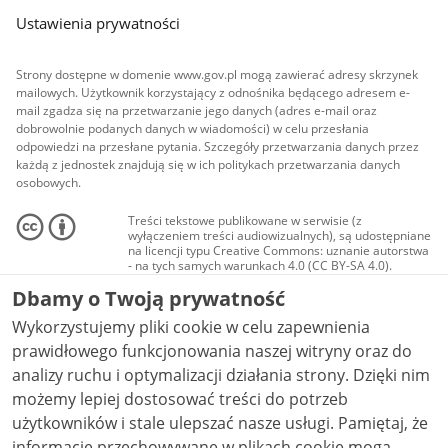
Ustawienia prywatności
Strony dostępne w domenie www.gov.pl mogą zawierać adresy skrzynek
mailowych. Użytkownik korzystający z odnośnika będącego adresem e-
mail zgadza się na przetwarzanie jego danych (adres e-mail oraz
dobrowolnie podanych danych w wiadomości) w celu przesłania
odpowiedzi na przesłane pytania. Szczegóły przetwarzania danych przez
każdą z jednostek znajdują się w ich politykach przetwarzania danych
osobowych.
Treści tekstowe publikowane w serwisie (z
wyłączeniem treści audiowizualnych), są udostępniane
na licencji typu Creative Commons: uznanie autorstwa
- na tych samych warunkach 4.0 (CC BY-SA 4.0).
Materiały audiowizualne, w tym zdjęcia, materiały
Dbamy o Twoją prywatność
audio i wideo, są udostępniane na licencji typu
Creative Commons: uznanie autorstwa użycie
Wykorzystujemy pliki cookie w celu zapewnienia
niekomercyjne - bez utworów zależnych 4.0 (CC BY-
NC-ND 4.0), o ile nie jest to stwierdzone inaczej.
prawidłowego funkcjonowania naszej witryny oraz do
analizy ruchu i optymalizacji działania strony. Dzięki nim
możemy lepiej dostosować treści do potrzeb
użytkowników i stale ulepszać nasze usługi. Pamiętaj, że
informacje przechowywane w plikach cookie mogą