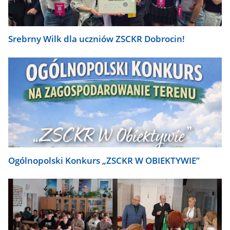
Srebrny Wilk dla uczniów ZSCKR Dobrocin!
Ogólnopolski Konkurs „ZSCKR W OBIEKTYWIE”