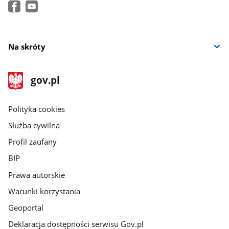
Na skróty
stopka
Strona
gov.pl
gov.pl
główna
gov.pl
Polityka cookies
Służba cywilna
Profil zaufany
BIP
Prawa autorskie
Warunki korzystania
Geoportal
Deklaracja dostępności serwisu Gov.pl