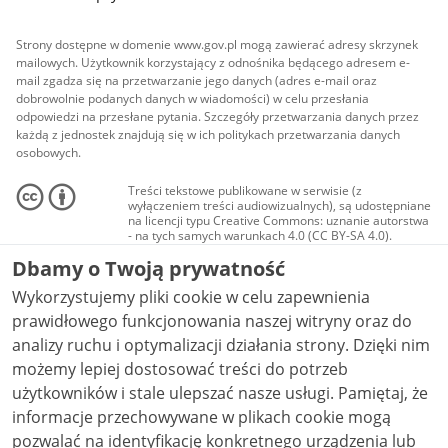
Strony dostępne w domenie www.gov.pl mogą zawierać adresy skrzynek
mailowych. Użytkownik korzystający z odnośnika będącego adresem e-
mail zgadza się na przetwarzanie jego danych (adres e-mail oraz
dobrowolnie podanych danych w wiadomości) w celu przesłania
odpowiedzi na przesłane pytania. Szczegóły przetwarzania danych przez
każdą z jednostek znajdują się w ich politykach przetwarzania danych
osobowych.
Treści tekstowe publikowane w serwisie (z
wyłączeniem treści audiowizualnych), są udostępniane
na licencji typu Creative Commons: uznanie autorstwa
- na tych samych warunkach 4.0 (CC BY-SA 4.0).
Materiały audiowizualne, w tym zdjęcia, materiały
Dbamy o Twoją prywatność
audio i wideo, są udostępniane na licencji typu
Creative Commons: uznanie autorstwa użycie
Wykorzystujemy pliki cookie w celu zapewnienia
niekomercyjne - bez utworów zależnych 4.0 (CC BY-
NC-ND 4.0), o ile nie jest to stwierdzone inaczej.
prawidłowego funkcjonowania naszej witryny oraz do
analizy ruchu i optymalizacji działania strony. Dzięki nim
możemy lepiej dostosować treści do potrzeb
użytkowników i stale ulepszać nasze usługi. Pamiętaj, że
informacje przechowywane w plikach cookie mogą
pozwalać na identyfikację konkretnego urządzenia lub