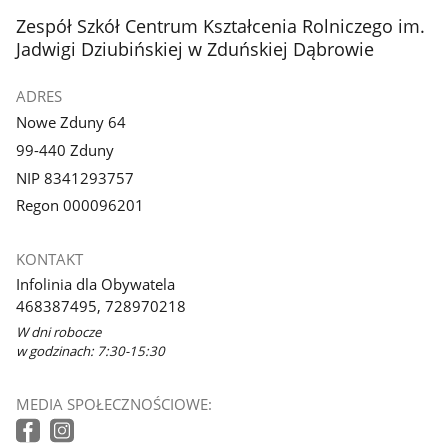
stopka
Zespół Szkół Centrum Kształcenia Rolniczego im.
Jadwigi Dziubińskiej w Zduńskiej Dąbrowie
ADRES
Nowe Zduny 64
99-440 Zduny
NIP 8341293757
Regon 000096201
KONTAKT
Infolinia dla Obywatela
468387495, 728970218
W dni robocze
w godzinach: 7:30-15:30
MEDIA SPOŁECZNOŚCIOWE: