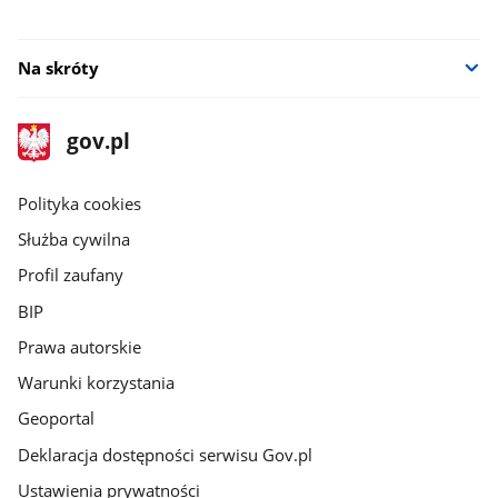
Na skróty
stopka
Strona
gov.pl
gov.pl
główna
gov.pl
Polityka cookies
Służba cywilna
Profil zaufany
BIP
Prawa autorskie
Warunki korzystania
Geoportal
Deklaracja dostępności serwisu Gov.pl
Ustawienia prywatności