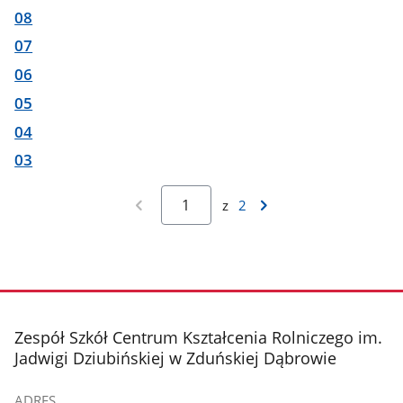
08
07
06
05
04
03
z
2
stopka
Zespół Szkół Centrum Kształcenia Rolniczego im.
Jadwigi Dziubińskiej w Zduńskiej Dąbrowie
ADRES