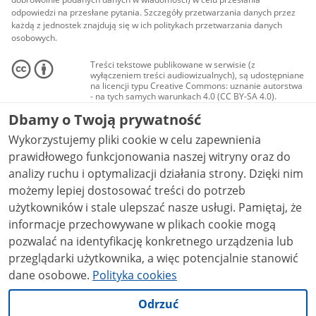
odpowiedzi na przesłane pytania. Szczegóły przetwarzania danych przez
każdą z jednostek znajdują się w ich politykach przetwarzania danych
osobowych.
Treści tekstowe publikowane w serwisie (z
wyłączeniem treści audiowizualnych), są udostępniane
na licencji typu Creative Commons: uznanie autorstwa
- na tych samych warunkach 4.0 (CC BY-SA 4.0).
Materiały audiowizualne, w tym zdjęcia, materiały
Dbamy o Twoją prywatność
audio i wideo, są udostępniane na licencji typu
Creative Commons: uznanie autorstwa użycie
Wykorzystujemy pliki cookie w celu zapewnienia
niekomercyjne - bez utworów zależnych 4.0 (CC BY-
NC-ND 4.0), o ile nie jest to stwierdzone inaczej.
prawidłowego funkcjonowania naszej witryny oraz do
analizy ruchu i optymalizacji działania strony. Dzięki nim
możemy lepiej dostosować treści do potrzeb
użytkowników i stale ulepszać nasze usługi. Pamiętaj, że
informacje przechowywane w plikach cookie mogą
pozwalać na identyfikację konkretnego urządzenia lub
przeglądarki użytkownika, a więc potencjalnie stanowić
dane osobowe.
Polityka cookies
Odrzuć