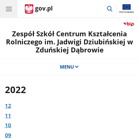
gov.pl
przejdź
do
wyszukiwar
Zespół Szkół Centrum Kształcenia
Rolniczego im. Jadwigi Dziubińskiej w
Zduńskiej Dąbrowie
MENU
2022
12
11
10
09