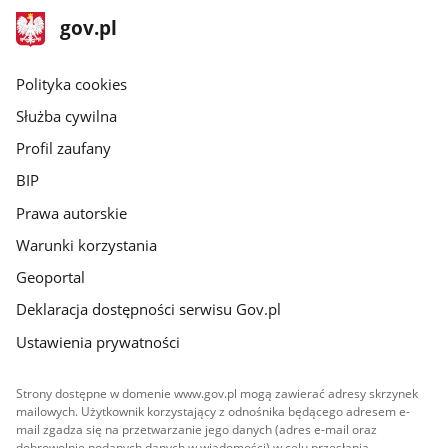
stopka
Strona
gov.pl
gov.pl
główna
gov.pl
Polityka cookies
Służba cywilna
Profil zaufany
BIP
Prawa autorskie
Warunki korzystania
Geoportal
Deklaracja dostępności serwisu Gov.pl
Ustawienia prywatności
Strony dostępne w domenie www.gov.pl mogą zawierać adresy skrzynek
mailowych. Użytkownik korzystający z odnośnika będącego adresem e-
mail zgadza się na przetwarzanie jego danych (adres e-mail oraz
dobrowolnie podanych danych w wiadomości) w celu przesłania