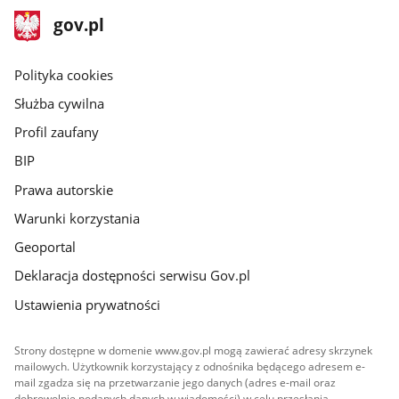
stopka
Strona
gov.pl
gov.pl
główna
gov.pl
Polityka cookies
Służba cywilna
Profil zaufany
BIP
Prawa autorskie
Warunki korzystania
Geoportal
Deklaracja dostępności serwisu Gov.pl
Ustawienia prywatności
Strony dostępne w domenie www.gov.pl mogą zawierać adresy skrzynek
mailowych. Użytkownik korzystający z odnośnika będącego adresem e-
mail zgadza się na przetwarzanie jego danych (adres e-mail oraz
dobrowolnie podanych danych w wiadomości) w celu przesłania