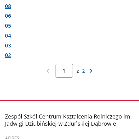
08
06
05
04
03
02
z
2
stopka
Zespół Szkół Centrum Kształcenia Rolniczego im.
Jadwigi Dziubińskiej w Zduńskiej Dąbrowie
ADRES