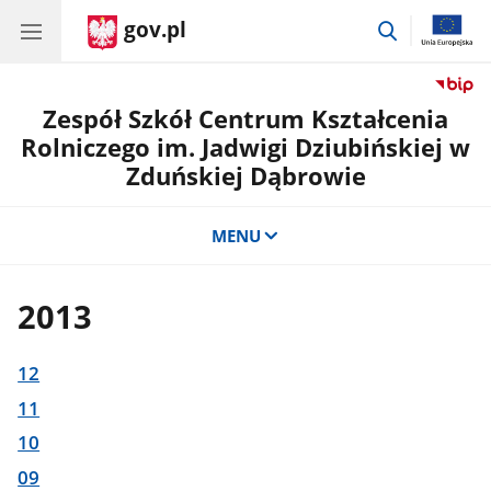
gov.pl
przejdź
do
wyszukiwar
Zespół Szkół Centrum Kształcenia
Rolniczego im. Jadwigi Dziubińskiej w
Zduńskiej Dąbrowie
MENU
2013
12
11
10
09