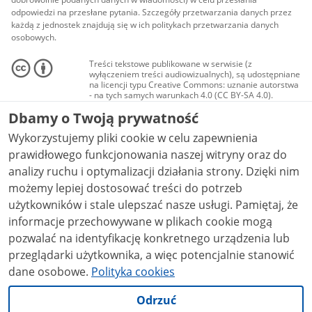
odpowiedzi na przesłane pytania. Szczegóły przetwarzania danych przez
każdą z jednostek znajdują się w ich politykach przetwarzania danych
osobowych.
Treści tekstowe publikowane w serwisie (z
wyłączeniem treści audiowizualnych), są udostępniane
na licencji typu Creative Commons: uznanie autorstwa
- na tych samych warunkach 4.0 (CC BY-SA 4.0).
Materiały audiowizualne, w tym zdjęcia, materiały
Dbamy o Twoją prywatność
audio i wideo, są udostępniane na licencji typu
Creative Commons: uznanie autorstwa użycie
Wykorzystujemy pliki cookie w celu zapewnienia
niekomercyjne - bez utworów zależnych 4.0 (CC BY-
NC-ND 4.0), o ile nie jest to stwierdzone inaczej.
prawidłowego funkcjonowania naszej witryny oraz do
analizy ruchu i optymalizacji działania strony. Dzięki nim
możemy lepiej dostosować treści do potrzeb
użytkowników i stale ulepszać nasze usługi. Pamiętaj, że
informacje przechowywane w plikach cookie mogą
pozwalać na identyfikację konkretnego urządzenia lub
przeglądarki użytkownika, a więc potencjalnie stanowić
dane osobowe.
Polityka cookies
Odrzuć