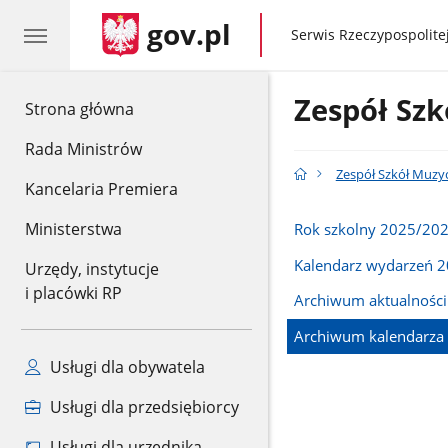
gov.pl
gov.pl
Serwis Rzeczypospolitej
Zespół Szk
gov.pl
Strona główna
Rada Ministrów
Zespół Szkół Muzy
Kancelaria Premiera
Ministerstwa
Rok szkolny 2025/20
Kalendarz wydarzeń 
Urzędy, instytucje
i placówki RP
Archiwum aktualności
Archiwum kalendarza
Usługi dla obywatela
Usługi dla przedsiębiorcy
Usługi dla urzędnika