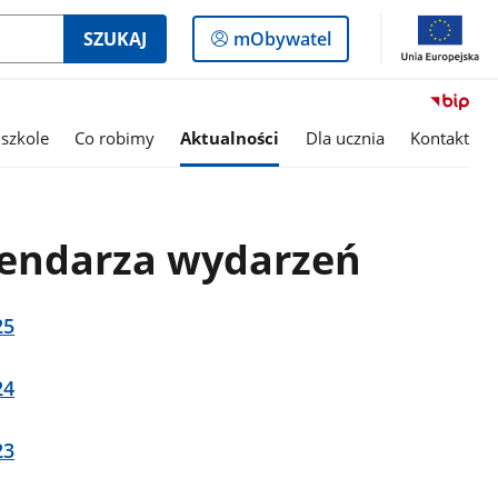
Logowanie
SZUKAJ
mObywatel
do
panelu
szkole
Co robimy
Aktualności
Dla ucznia
Kontakt
endarza wydarzeń
25
24
23