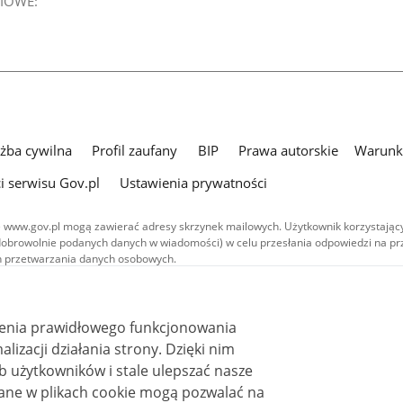
IOWE:
użba cywilna
Profil zaufany
BIP
Prawa autorskie
Warunki
i serwisu Gov.pl
Ustawienia prywatności
 www.gov.pl mogą zawierać adresy skrzynek mailowych. Użytkownik korzystający
dobrowolnie podanych danych w wiadomości) w celu przesłania odpowiedzi na prz
ach przetwarzania danych osobowych.
we publikowane w serwisie (z wyłączeniem treści audiowizualnych), są
 na licencji typu Creative Commons: uznanie autorstwa - na tych samych
 (CC BY-SA 4.0). Materiały audiowizualne, w tym zdjęcia, materiały audio i wideo
ienia prawidłowego funkcjonowania
ane na licencji typu Creative Commons: uznanie autorstwa użycie niekomercyjne 
ależnych 4.0 (CC BY-NC-ND 4.0), o ile nie jest to stwierdzone inaczej.
i działania strony. Dzięki nim
 użytkowników i stale ulepszać nasze