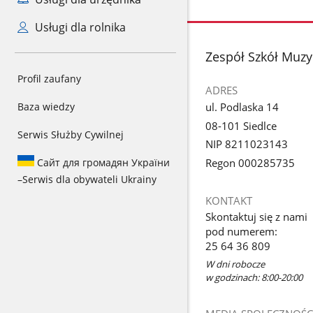
Usługi dla rolnika
stopka
Zespół Szkół Muzy
Profil zaufany
ADRES
ul. Podlaska 14
Baza wiedzy
08-101 Siedlce
Serwis Służby Cywilnej
NIP 8211023143
Сайт для громадян України
Regon 000285735
–
Serwis dla obywateli Ukrainy
KONTAKT
Skontaktuj się z nami
pod numerem:
25 64 36 809
W dni robocze
w godzinach: 8:00-20:00