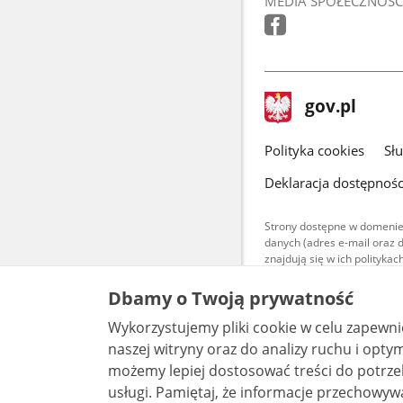
MEDIA SPOŁECZNOŚC
stopka
Strona
gov.pl
gov.pl
główna
gov.pl
Polityka cookies
Sł
Deklaracja dostępnośc
Strony dostępne w domenie
danych (adres e-mail oraz 
znajdują się w ich polityk
Treści teksto
Dbamy o Twoją prywatność
udostępniane
warunkach 4.0
Wykorzystujemy pliki cookie w celu zapewn
są udostępni
bez utworów z
naszej witryny oraz do analizy ruchu i optymalizacj
możemy lepiej dostosować treści do potrzeb
usługi. Pamiętaj, że informacje przechowywane w plikach cookie mogą pozwalać na