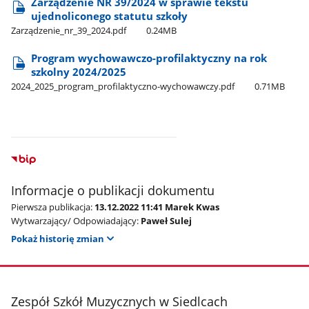
Zarządzenie NR 39/2024 w sprawie tekstu
ujednoliconego statutu szkoły
Zarządzenie​_nr​_39​_2024.pdf
0.24MB
Program wychowawczo-profilaktyczny na rok
szkolny 2024/2025
2024​​_2025​_program​​​_profilaktyczno-wychowawczy.pdf
0.71MB
Informacje o publikacji dokumentu
Pierwsza publikacja:
13.12.2022 11:41 Marek Kwas
Wytwarzający/ Odpowiadający:
Paweł Sulej
Pokaż historię zmian
stopka
Zespół Szkół Muzycznych w Siedlcach