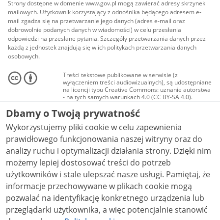
Strony dostępne w domenie www.gov.pl mogą zawierać adresy skrzynek
mailowych. Użytkownik korzystający z odnośnika będącego adresem e-
mail zgadza się na przetwarzanie jego danych (adres e-mail oraz
dobrowolnie podanych danych w wiadomości) w celu przesłania
odpowiedzi na przesłane pytania. Szczegóły przetwarzania danych przez
każdą z jednostek znajdują się w ich politykach przetwarzania danych
osobowych.
Treści tekstowe publikowane w serwisie (z
wyłączeniem treści audiowizualnych), są udostępniane
na licencji typu Creative Commons: uznanie autorstwa
- na tych samych warunkach 4.0 (CC BY-SA 4.0).
Materiały audiowizualne, w tym zdjęcia, materiały
Dbamy o Twoją prywatność
audio i wideo, są udostępniane na licencji typu
Creative Commons: uznanie autorstwa użycie
Wykorzystujemy pliki cookie w celu zapewnienia
niekomercyjne - bez utworów zależnych 4.0 (CC BY-
NC-ND 4.0), o ile nie jest to stwierdzone inaczej.
prawidłowego funkcjonowania naszej witryny oraz do
analizy ruchu i optymalizacji działania strony. Dzięki nim
możemy lepiej dostosować treści do potrzeb
użytkowników i stale ulepszać nasze usługi. Pamiętaj, że
informacje przechowywane w plikach cookie mogą
pozwalać na identyfikację konkretnego urządzenia lub
przeglądarki użytkownika, a więc potencjalnie stanowić