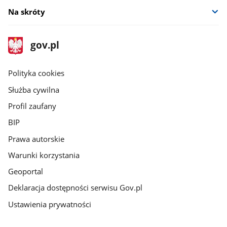
Na skróty
stopka
Strona
gov.pl
gov.pl
główna
gov.pl
Polityka cookies
Służba cywilna
Profil zaufany
BIP
Prawa autorskie
Warunki korzystania
Geoportal
Deklaracja dostępności serwisu Gov.pl
Ustawienia prywatności