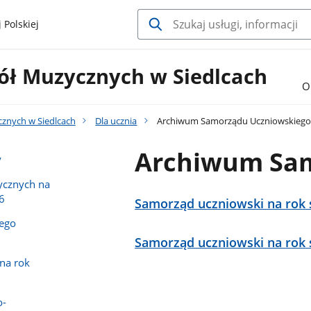
 Polskiej
ół Muzycznych w Siedlcach
O
cznych w Siedlcach
Dla ucznia
Archiwum Samorządu Uczniowskieg
Archiwum Sam
y
ycznych na
6
Samorząd uczniowski na rok 
nego
Samorząd uczniowski na rok 
na rok
o-