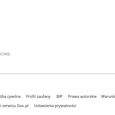
IOWE:
użba cywilna
Profil zaufany
BIP
Prawa autorskie
Warunki
i serwisu Gov.pl
Ustawienia prywatności