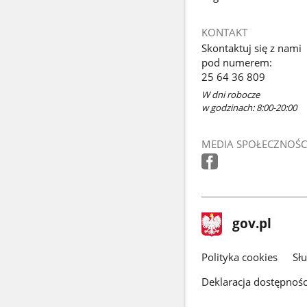
KONTAKT
Skontaktuj się z nami
pod numerem:
25 64 36 809
W dni robocze
w godzinach: 8:00-20:00
MEDIA SPOŁECZNOŚC
stopka
Strona
gov.pl
gov.pl
główna
gov.pl
Polityka cookies
Sł
Deklaracja dostępnośc