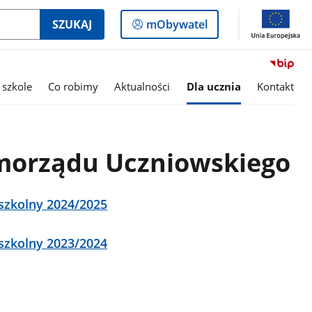
Logowanie
SZUKAJ
mObywatel
do
panelu
 szkole
Co robimy
Aktualności
Dla ucznia
Kontakt
o
orządu Uczniowskiego
szkolny 2024/2025
szkolny 2023/2024