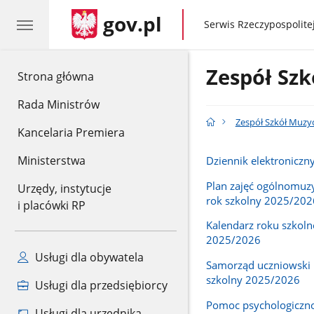
gov.pl
gov.pl
Serwis Rzeczypospolitej
Zespół Szk
gov.pl
Strona główna
Rada Ministrów
Zespół Szkół Muzy
Kancelaria Premiera
Ministerstwa
Dziennik elektroniczn
Plan zajęć ogólnomuz
Urzędy, instytucje
rok szkolny 2025/202
i placówki RP
Kalendarz roku szkol
2025/2026
Usługi dla obywatela
Samorząd uczniowski 
szkolny 2025/2026
Usługi dla przedsiębiorcy
Pomoc psychologiczn
Usługi dla urzędnika