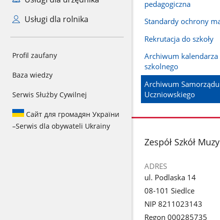
pedagogiczna
Usługi dla rolnika
Standardy ochrony ma
Rekrutacja do szkoły
Profil zaufany
Archiwum kalendarza
szkolnego
Baza wiedzy
Archiwum Samorządu
Uczniowskiego
Serwis Służby Cywilnej
Сайт для громадян України
–
Serwis dla obywateli Ukrainy
stopka
Zespół Szkół Muzy
ADRES
ul. Podlaska 14
08-101 Siedlce
NIP 8211023143
Regon 000285735