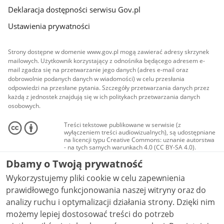
Deklaracja dostępności serwisu Gov.pl
Ustawienia prywatności
Strony dostępne w domenie www.gov.pl mogą zawierać adresy skrzynek
mailowych. Użytkownik korzystający z odnośnika będącego adresem e-
mail zgadza się na przetwarzanie jego danych (adres e-mail oraz
dobrowolnie podanych danych w wiadomości) w celu przesłania
odpowiedzi na przesłane pytania. Szczegóły przetwarzania danych przez
każdą z jednostek znajdują się w ich politykach przetwarzania danych
osobowych.
Treści tekstowe publikowane w serwisie (z
wyłączeniem treści audiowizualnych), są udostępniane
na licencji typu Creative Commons: uznanie autorstwa
- na tych samych warunkach 4.0 (CC BY-SA 4.0).
Materiały audiowizualne, w tym zdjęcia, materiały
Dbamy o Twoją prywatność
audio i wideo, są udostępniane na licencji typu
Creative Commons: uznanie autorstwa użycie
Wykorzystujemy pliki cookie w celu zapewnienia
niekomercyjne - bez utworów zależnych 4.0 (CC BY-
NC-ND 4.0), o ile nie jest to stwierdzone inaczej.
prawidłowego funkcjonowania naszej witryny oraz do
analizy ruchu i optymalizacji działania strony. Dzięki nim
możemy lepiej dostosować treści do potrzeb