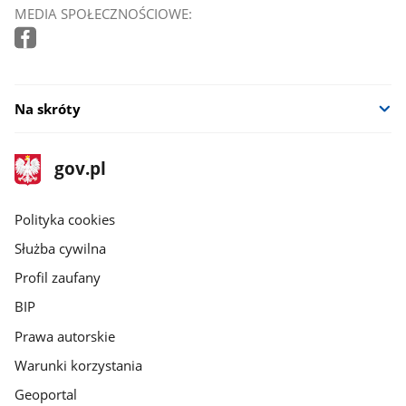
MEDIA SPOŁECZNOŚCIOWE:
Na skróty
stopka
Strona
gov.pl
gov.pl
główna
gov.pl
Polityka cookies
Służba cywilna
Profil zaufany
BIP
Prawa autorskie
Warunki korzystania
Geoportal