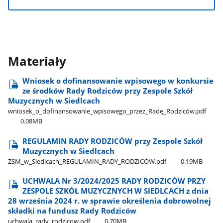
Materiały
Wniosek o dofinansowanie wpisowego w konkursie
ze środków Rady Rodziców przy Zespole Szkół
Muzycznych w Siedlcach
wniosek​_o​_dofinansowanie​_wpisowego​_przez​_Radę​_Rodziców.pdf
0.08MB
REGULAMIN RADY RODZICÓW przy Zespole Szkół
Muzycznych w Siedlcach
ZSM​_w​_Siedlcach​_REGULAMIN​_RADY​_RODZICÓW.pdf
0.19MB
UCHWALA Nr 3/2024/2025 RADY RODZICÓW PRZY
ZESPOLE SZKÓŁ MUZYCZNYCH W SIEDLCACH z dnia
28 września 2024 r. w sprawie określenia dobrowolnej
składki na fundusz Rady Rodziców
uchwala​_rady​_rodzicow.pdf
0.70MB