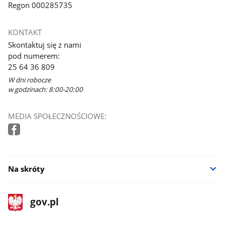
Regon 000285735
KONTAKT
Skontaktuj się z nami
pod numerem:
25 64 36 809
W dni robocze
w godzinach: 8:00-20:00
MEDIA SPOŁECZNOŚCIOWE:
Na skróty
stopka
Strona
gov.pl
gov.pl
główna