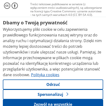
Treści tekstowe publikowane w serwisie (z
wyłączeniem treści audiowizualnych), są udostępniane
na licencji typu Creative Commons: uznanie autorstwa
- na tych samych warunkach 4.0 (CC BY-SA 4.0).
Materiały audiowizualne, w tym zdjęcia, materiały
Dbamy o Twoją prywatność
audio i wideo, są udostępniane na licencji typu
Creative Commons: uznanie autorstwa użycie
Wykorzystujemy pliki cookie w celu zapewnienia
niekomercyjne - bez utworów zależnych 4.0 (CC BY-
NC-ND 4.0), o ile nie jest to stwierdzone inaczej.
prawidłowego funkcjonowania naszej witryny oraz do
analizy ruchu i optymalizacji działania strony. Dzięki nim
możemy lepiej dostosować treści do potrzeb
użytkowników i stale ulepszać nasze usługi. Pamiętaj, że
informacje przechowywane w plikach cookie mogą
pozwalać na identyfikację konkretnego urządzenia lub
przeglądarki użytkownika, a więc potencjalnie stanowić
dane osobowe.
Polityka cookies
Odrzuć
Spersonalizuj
Zezwól na wszystkie