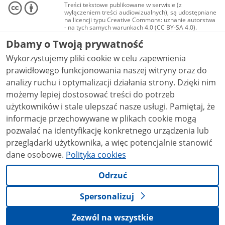
Treści tekstowe publikowane w serwisie (z
wyłączeniem treści audiowizualnych), są udostępniane
na licencji typu Creative Commons: uznanie autorstwa
- na tych samych warunkach 4.0 (CC BY-SA 4.0).
Materiały audiowizualne, w tym zdjęcia, materiały
Dbamy o Twoją prywatność
audio i wideo, są udostępniane na licencji typu
Creative Commons: uznanie autorstwa użycie
Wykorzystujemy pliki cookie w celu zapewnienia
niekomercyjne - bez utworów zależnych 4.0 (CC BY-
NC-ND 4.0), o ile nie jest to stwierdzone inaczej.
prawidłowego funkcjonowania naszej witryny oraz do
analizy ruchu i optymalizacji działania strony. Dzięki nim
możemy lepiej dostosować treści do potrzeb
użytkowników i stale ulepszać nasze usługi. Pamiętaj, że
informacje przechowywane w plikach cookie mogą
pozwalać na identyfikację konkretnego urządzenia lub
przeglądarki użytkownika, a więc potencjalnie stanowić
dane osobowe.
Polityka cookies
Odrzuć
Spersonalizuj
Zezwól na wszystkie