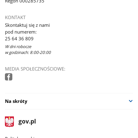
Regon 000285735
KONTAKT
Skontaktuj się z nami
pod numerem:
25 64 36 809
W dni robocze
w godzinach: 8:00-20:00
MEDIA SPOŁECZNOŚCIOWE:
Na skróty
stopka
Strona
gov.pl
gov.pl
główna
gov.pl