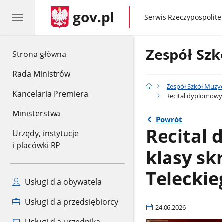
gov.pl
gov.pl
Serwis Rzeczypospolitej
Zespół Szk
gov.pl
Strona główna
Rada Ministrów
Zespół Szkół Muzy
Kancelaria Premiera
Recital dyplomowy O
Ministerstwa
Powrót
Recital 
Urzędy, instytucje
i placówki RP
klasy sk
Teleckie
Usługi dla obywatela
Usługi dla przedsiębiorcy
24.06.2026
Usługi dla urzędnika