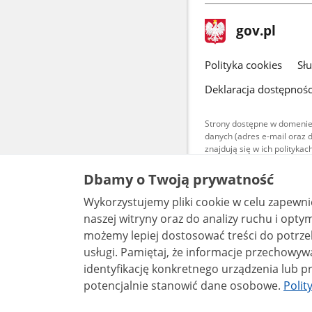
stopka
Strona
gov.pl
gov.pl
główna
gov.pl
Polityka cookies
Sł
Deklaracja dostępnośc
Strony dostępne w domenie
danych (adres e-mail oraz 
znajdują się w ich polityk
Treści teksto
Dbamy o Twoją prywatność
udostępniane
warunkach 4.0
Wykorzystujemy pliki cookie w celu zapewn
są udostępni
bez utworów z
naszej witryny oraz do analizy ruchu i optymalizacj
możemy lepiej dostosować treści do potrzeb
usługi. Pamiętaj, że informacje przechowywane w plikach cookie mogą pozwalać na
identyfikację konkretnego urządzenia lub pr
potencjalnie stanowić dane osobowe.
Polit