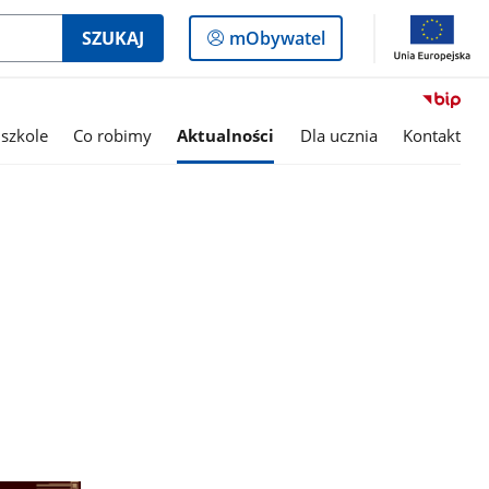
Logowanie
SZUKAJ
mObywatel
do
panelu
szkole
Co robimy
Aktualności
Dla ucznia
Kontakt