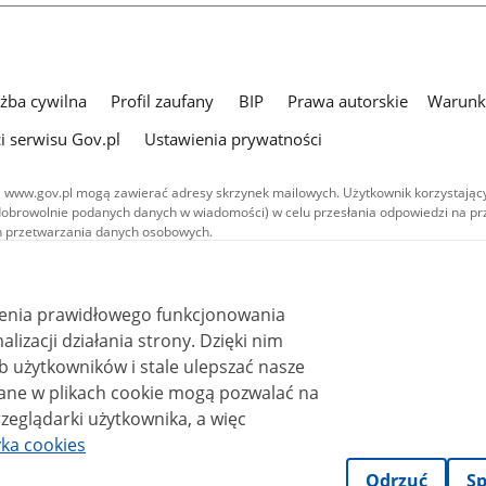
użba cywilna
Profil zaufany
BIP
Prawa autorskie
Warunki
i serwisu Gov.pl
Ustawienia prywatności
 www.gov.pl mogą zawierać adresy skrzynek mailowych. Użytkownik korzystający
dobrowolnie podanych danych w wiadomości) w celu przesłania odpowiedzi na prz
ach przetwarzania danych osobowych.
we publikowane w serwisie (z wyłączeniem treści audiowizualnych), są
 na licencji typu Creative Commons: uznanie autorstwa - na tych samych
 (CC BY-SA 4.0). Materiały audiowizualne, w tym zdjęcia, materiały audio i wideo
ienia prawidłowego funkcjonowania
ane na licencji typu Creative Commons: uznanie autorstwa użycie niekomercyjne 
ależnych 4.0 (CC BY-NC-ND 4.0), o ile nie jest to stwierdzone inaczej.
i działania strony. Dzięki nim
 użytkowników i stale ulepszać nasze
zeglądarki użytkownika, a więc
yka cookies
Odrzuć
Sp