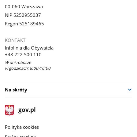
00-060 Warszawa
NIP 5252955037
Regon 525189465
KONTAKT
Infolinia dla Obywatela
+48 222 500 110
W dni robocze
w godzinach: 8:00-16:00
Na skróty
stopka
Strona
gov.pl
gov.pl
główna
gov.pl
Polityka cookies
Służba cywilna