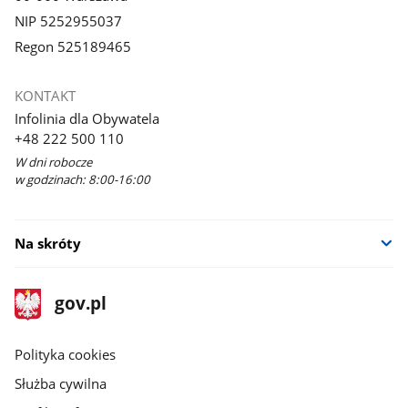
NIP 5252955037
Regon 525189465
KONTAKT
Infolinia dla Obywatela
+48 222 500 110
W dni robocze
w godzinach: 8:00-16:00
Na skróty
stopka
Strona
gov.pl
gov.pl
główna
gov.pl
Polityka cookies
Służba cywilna