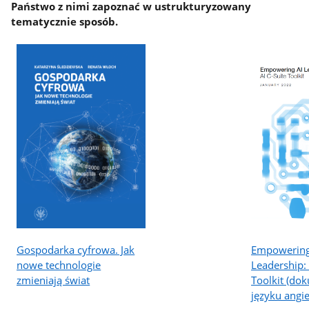
Państwo z nimi zapoznać w ustrukturyzowany
tematycznie sposób.
Gospodarka cyfrowa. Jak
Empowering
nowe technologie
Leadership: 
zmieniają świat
Toolkit (do
języku angi