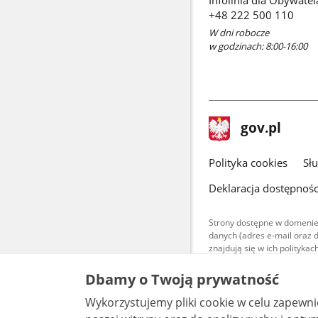
+48 222 500 110
W dni robocze
w godzinach: 8:00-16:00
stopka
Strona
gov.pl
gov.pl
główna
gov.pl
Polityka cookies
Sł
Deklaracja dostępnośc
Strony dostępne w domenie
danych (adres e-mail oraz 
znajdują się w ich polityk
Treści teksto
Dbamy o Twoją prywatność
udostępniane
warunkach 4.0
Wykorzystujemy pliki cookie w celu zapewn
są udostępni
bez utworów z