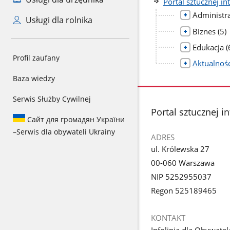
Portal sztucznej int
Administra
Usługi dla rolnika
lic
Biznes
(5)
pod
l
Edukacja
(
p
Profil zaufany
Aktualnośc
Baza wiedzy
Serwis Służby Cywilnej
stopka
Portal sztucznej in
Сайт для громадян України
–
Serwis dla obywateli Ukrainy
ADRES
ul. Królewska 27
00-060 Warszawa
NIP 5252955037
Regon 525189465
KONTAKT
Infolinia dla Obywatel