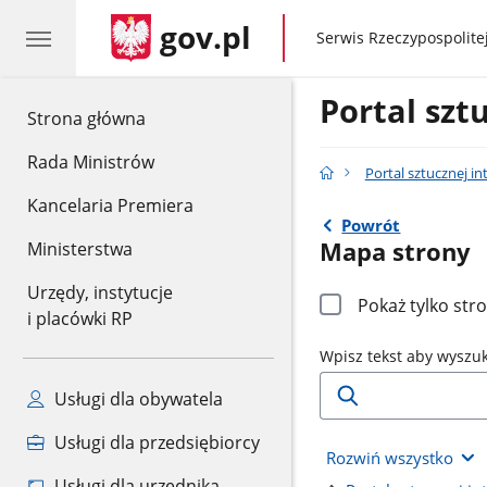
gov.pl
gov.pl
Serwis Rzeczypospolitej
Portal sztu
gov.pl
Strona główna
Rada Ministrów
Portal sztucznej int
Kancelaria Premiera
Powrót
Mapa strony
Ministerstwa
Urzędy, instytucje
Pokaż tylko str
i placówki RP
Wpisz tekst aby wyszu
Usługi dla obywatela
Usługi dla przedsiębiorcy
Rozwiń wszystko
Usługi dla urzędnika