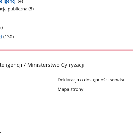
liczba
eligencji
(4)
podstron
liczba
cja publiczna
(8)
podstron
zba
stron
iczba
6)
odstron
liczba
i
(130)
podstron
teligencji / Ministerstwo Cyfryzacji
Deklaracja o dostępności serwisu
Mapa strony
a