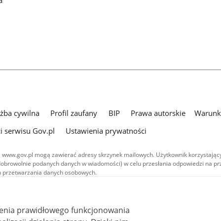
użba cywilna
Profil zaufany
BIP
Prawa autorskie
Warunki
i serwisu Gov.pl
Ustawienia prywatności
 www.gov.pl mogą zawierać adresy skrzynek mailowych. Użytkownik korzystający
dobrowolnie podanych danych w wiadomości) w celu przesłania odpowiedzi na prz
ach przetwarzania danych osobowych.
we publikowane w serwisie (z wyłączeniem treści audiowizualnych), są
 na licencji typu Creative Commons: uznanie autorstwa - na tych samych
 (CC BY-SA 4.0). Materiały audiowizualne, w tym zdjęcia, materiały audio i wideo
ienia prawidłowego funkcjonowania
ane na licencji typu Creative Commons: uznanie autorstwa użycie niekomercyjne 
ależnych 4.0 (CC BY-NC-ND 4.0), o ile nie jest to stwierdzone inaczej.