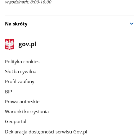
w godzinach: 8:00-16:00
Na skróty
stopka
Strona
gov.pl
gov.pl
główna
gov.pl
Polityka cookies
Służba cywilna
Profil zaufany
BIP
Prawa autorskie
Warunki korzystania
Geoportal
Deklaracja dostępności serwisu Gov.pl