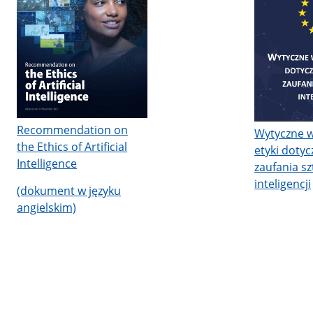
Recommendation on
Wytyczne w
the Ethics of Artificial
etyki doty
Intelligence
zaufania sz
inteligencji
(dokument w języku
angielskim)