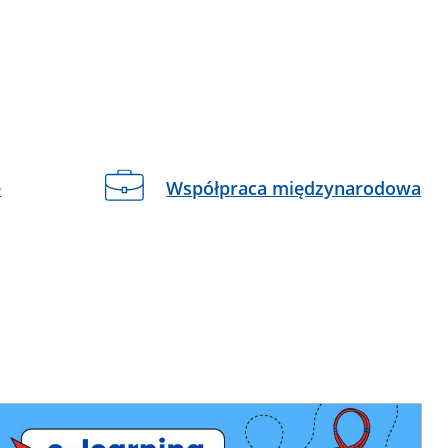
e
Współpraca międzynarodowa