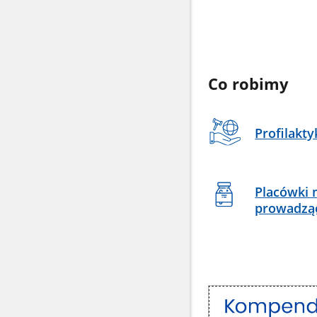
Co robimy
Profilakty
Placówki
prowadząc
Kompendium
wiedzy