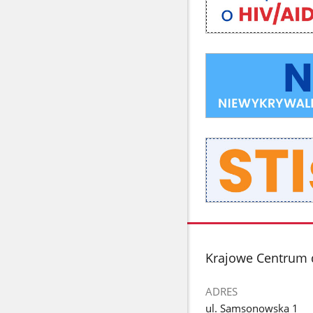
dla
lekarzy
POZ
Informacje
dla
środowisk
medycznych
Zakażenia
przenoszone
drogą
płciową
STIs
stopka
Krajowe Centrum 
ADRES
ul. Samsonowska 1