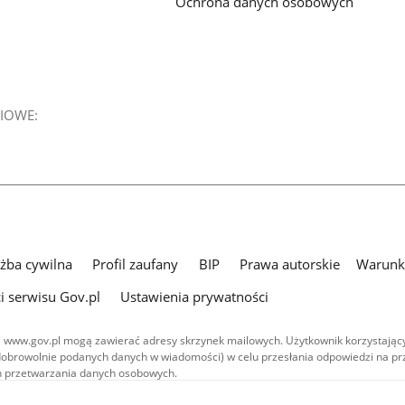
Ochrona danych osobowych
IOWE:
użba cywilna
Profil zaufany
BIP
Prawa autorskie
Warunki
i serwisu Gov.pl
Ustawienia prywatności
 www.gov.pl mogą zawierać adresy skrzynek mailowych. Użytkownik korzystający
dobrowolnie podanych danych w wiadomości) w celu przesłania odpowiedzi na prz
ach przetwarzania danych osobowych.