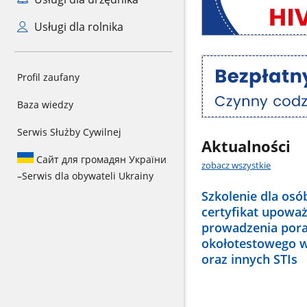
Usługi dla rolnika
Telefon
zaufania
Profil zaufany
Baza wiedzy
Serwis Służby Cywilnej
Aktualności
Сайт для громадян України
zobacz wszystkie
–
Serwis dla obywateli Ukrainy
Szkolenie dla osó
certyfikat upoważ
prowadzenia por
okołotestowego w
oraz innych STIs