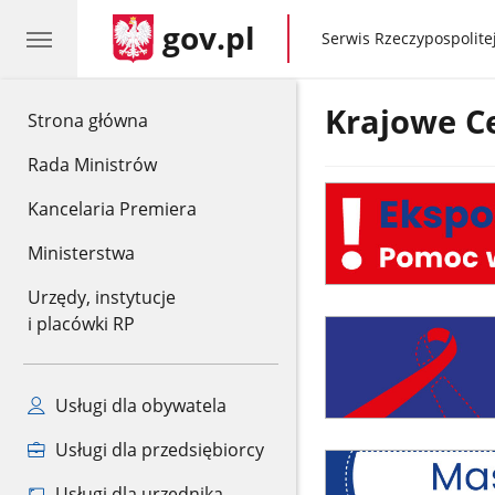
gov.pl
gov.pl
Serwis Rzeczypospolitej
Krajowe C
gov.pl
Strona główna
Rada Ministrów
Ekspozycja
Kancelaria Premiera
na
HIV
Ministerstwa
-
pomoc
Urzędy, instytucje
w
i placówki RP
PKD
sytuacjach
nagłych
Usługi dla obywatela
Usługi dla przedsiębiorcy
Poradnia
Usługi dla urzędnika