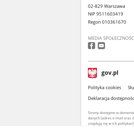
02-829 Warszawa
NIP 9511603419
Regon 010361670
MEDIA SPOŁECZNOŚC
stopka
Strona
gov.pl
gov.pl
główna
gov.pl
Polityka cookies
Sł
Deklaracja dostępnośc
Strony dostępne w domenie
danych (adres e-mail oraz 
znajdują się w ich polityk