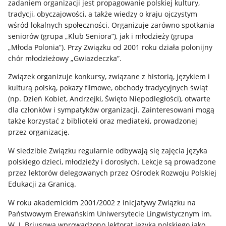
zadaniem organizacji jest propagowanie polskiej kultury,
tradycji, obyczajowości, a także wiedzy o kraju ojczystym
wśród lokalnych społeczności. Organizuje zarówno spotkania
seniorów (grupa „Klub Seniora”), jak i młodzieży (grupa
„Młoda Polonia”). Przy Związku od 2001 roku działa polonijny
chór młodzieżowy „Gwiazdeczka”.
Związek organizuje konkursy, związane z historią, językiem i
kulturą polską, pokazy filmowe, obchody tradycyjnych świąt
(np. Dzień Kobiet, Andrzejki, Święto Niepodległości), otwarte
dla członków i sympatyków organizacji. Zainteresowani mogą
także korzystać z biblioteki oraz mediateki, prowadzonej
przez organizację.
W siedzibie Związku regularnie odbywają się zajęcia języka
polskiego dzieci, młodzieży i dorosłych. Lekcje są prowadzone
przez lektorów delegowanych przez Ośrodek Rozwoju Polskiej
Edukacji za Granicą.
W roku akademickim 2001/2002 z inicjatywy Związku na
Państwowym Erewańskim Uniwersytecie Lingwistycznym im.
W. J. Briusowa wprowadzono lektorat języka polskiego jako