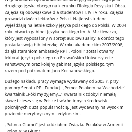
drugiego języka obcego na kierunku Filologia Rosyjska i Obca.
Zajęcia są obowiązkowe dla studentów III, IV i V roku. Zajęcia
prowadzi dwóch lektorów z Polski. Najlepsi studenci
wyjeżdżają na letnie szkoły języka polskiego do Polski. W 2004
roku otwarto gabinet języka polskiego im. A. Mickiewicza,
który jest wyposażony w sprzęt audiowizualny, a oprócz tego
posiada swoją biblioteczkę. W roku akademickim 2007/2008,
dzięki staraniom ambasady RP i „Polonii” został otwarty
lektorat języka polskiego na Erewańskim Uniwersytecie
Państwowym oraz kolejny gabinet języka polskiego, tym
razem pod patronatem Jana Kochanowskiego.
Dużego nakładu pracy wymaga wydawany od 2003 r. przy
pomocy Senatu RP i Fundacji „Pomoc Polakom na Wschodzie”
kwartalnik „Póki my żyjemy…” Kwartalnik zdobył niemałą
sławę i cieszy się w Polsce i wśród innych środowisk
polonijnych dużą popularnością. Jest wydawany na wysokim
poziomie merytorycznym i edytorskim.
„Polonia-Giumri” jest oddziałem Związku Polaków w Armenii
„Polonia” w Giumri.