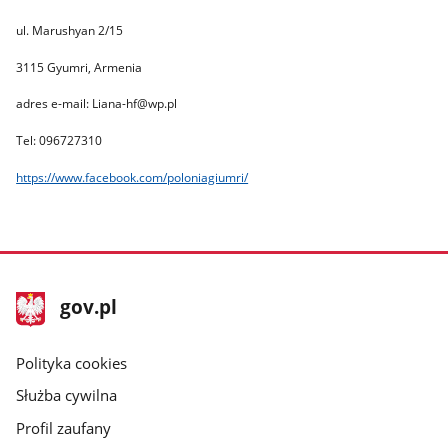
ul. Marushyan 2/15
3115 Gyumri, Armenia
adres e-mail: Liana-hf@wp.pl
Tel: 096727310
https://www.facebook.com/poloniagiumri/
stopka
Strona
gov.pl
gov.pl
główna
gov.pl
Polityka cookies
Służba cywilna
Profil zaufany