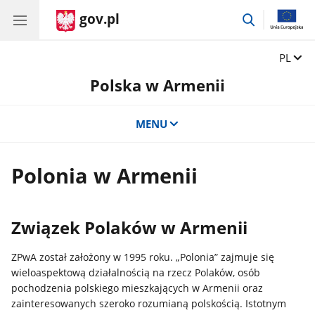
gov.pl
przejdź
do
wyszukiwar
Zmień 
PL
Polska w Armenii
MENU
Polonia w Armenii
Związek Polaków w Armenii
ZPwA został założony w 1995 roku. „Polonia” zajmuje się
wieloaspektową działalnością na rzecz Polaków, osób
pochodzenia polskiego mieszkających w Armenii oraz
zainteresowanych szeroko rozumianą polskością. Istotnym