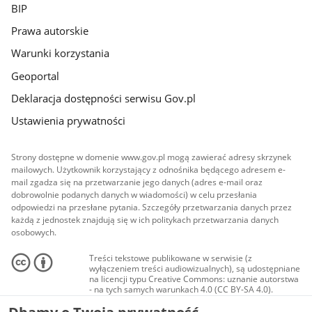
BIP
Prawa autorskie
Warunki korzystania
Geoportal
Deklaracja dostępności serwisu Gov.pl
Ustawienia prywatności
Strony dostępne w domenie www.gov.pl mogą zawierać adresy skrzynek
mailowych. Użytkownik korzystający z odnośnika będącego adresem e-
mail zgadza się na przetwarzanie jego danych (adres e-mail oraz
dobrowolnie podanych danych w wiadomości) w celu przesłania
odpowiedzi na przesłane pytania. Szczegóły przetwarzania danych przez
każdą z jednostek znajdują się w ich politykach przetwarzania danych
osobowych.
Treści tekstowe publikowane w serwisie (z
wyłączeniem treści audiowizualnych), są udostępniane
na licencji typu Creative Commons: uznanie autorstwa
- na tych samych warunkach 4.0 (CC BY-SA 4.0).
Materiały audiowizualne, w tym zdjęcia, materiały
audio i wideo, są udostępniane na licencji typu