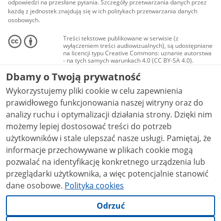
odpowiedzi na przesłane pytania. Szczegóły przetwarzania danych przez
każdą z jednostek znajdują się w ich politykach przetwarzania danych
osobowych.
Treści tekstowe publikowane w serwisie (z
wyłączeniem treści audiowizualnych), są udostępniane
na licencji typu Creative Commons: uznanie autorstwa
- na tych samych warunkach 4.0 (CC BY-SA 4.0).
Materiały audiowizualne, w tym zdjęcia, materiały
Dbamy o Twoją prywatność
audio i wideo, są udostępniane na licencji typu
Creative Commons: uznanie autorstwa użycie
Wykorzystujemy pliki cookie w celu zapewnienia
niekomercyjne - bez utworów zależnych 4.0 (CC BY-
NC-ND 4.0), o ile nie jest to stwierdzone inaczej.
prawidłowego funkcjonowania naszej witryny oraz do
analizy ruchu i optymalizacji działania strony. Dzięki nim
możemy lepiej dostosować treści do potrzeb
użytkowników i stale ulepszać nasze usługi. Pamiętaj, że
informacje przechowywane w plikach cookie mogą
pozwalać na identyfikację konkretnego urządzenia lub
przeglądarki użytkownika, a więc potencjalnie stanowić
dane osobowe.
Polityka cookies
Odrzuć