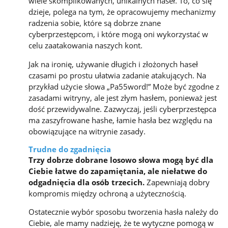
wiele skomplikowanych, unikalnych haseł. To, co się
dzieje, polega na tym, że opracowujemy mechanizmy
radzenia sobie, które są dobrze znane
cyberprzestępcom, i które mogą oni wykorzystać w
celu zaatakowania naszych kont.
Jak na ironię, używanie długich i złożonych haseł
czasami po prostu ułatwia zadanie atakujących. Na
przykład użycie słowa „Pa55word!” Może być zgodne z
zasadami witryny, ale jest złym hasłem, ponieważ jest
dość przewidywalne. Zazwyczaj, jeśli cyberprzestępca
ma zaszyfrowane hashe, łamie hasła bez względu na
obowiązujące na witrynie zasady.
Trudne do zgadnięcia
Trzy dobrze dobrane losowo słowa mogą być dla
Ciebie łatwe do zapamiętania, ale niełatwe do
odgadnięcia dla osób trzecich.
Zapewniają dobry
kompromis między ochroną a użytecznością.
Ostatecznie wybór sposobu tworzenia hasła należy do
Ciebie, ale mamy nadzieję, że te wytyczne pomogą w