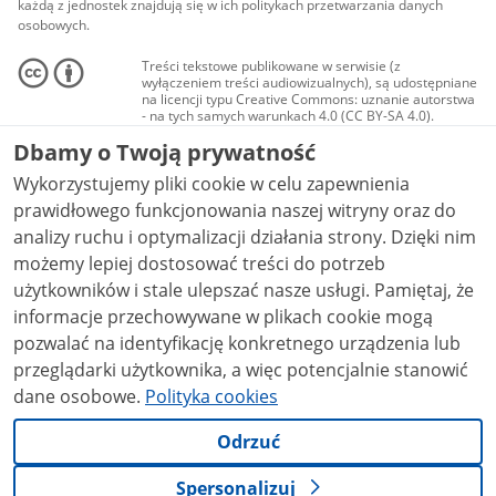
każdą z jednostek znajdują się w ich politykach przetwarzania danych
osobowych.
Treści tekstowe publikowane w serwisie (z
wyłączeniem treści audiowizualnych), są udostępniane
na licencji typu Creative Commons: uznanie autorstwa
- na tych samych warunkach 4.0 (CC BY-SA 4.0).
Materiały audiowizualne, w tym zdjęcia, materiały
Dbamy o Twoją prywatność
audio i wideo, są udostępniane na licencji typu
Creative Commons: uznanie autorstwa użycie
Wykorzystujemy pliki cookie w celu zapewnienia
niekomercyjne - bez utworów zależnych 4.0 (CC BY-
NC-ND 4.0), o ile nie jest to stwierdzone inaczej.
prawidłowego funkcjonowania naszej witryny oraz do
analizy ruchu i optymalizacji działania strony. Dzięki nim
możemy lepiej dostosować treści do potrzeb
użytkowników i stale ulepszać nasze usługi. Pamiętaj, że
informacje przechowywane w plikach cookie mogą
pozwalać na identyfikację konkretnego urządzenia lub
przeglądarki użytkownika, a więc potencjalnie stanowić
dane osobowe.
Polityka cookies
Odrzuć
Spersonalizuj