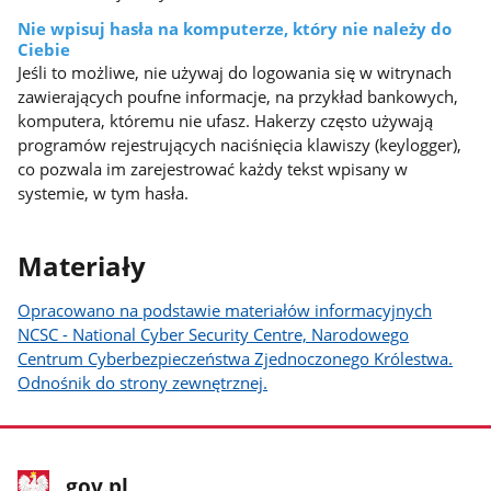
Nie wpisuj hasła na komputerze, który nie należy do
Ciebie
Jeśli to możliwe, nie używaj do logowania się w witrynach
zawierających poufne informacje, na przykład bankowych,
komputera, któremu nie ufasz. Hakerzy często używają
programów rejestrujących naciśnięcia klawiszy (keylogger),
co pozwala im zarejestrować każdy tekst wpisany w
systemie, w tym hasła.
Materiały
Opracowano na podstawie materiałów informacyjnych
NCSC - National Cyber Security Centre, Narodowego
Centrum Cyberbezpieczeństwa Zjednoczonego Królestwa.
Odnośnik do strony zewnętrznej.
stopka
Strona
gov.pl