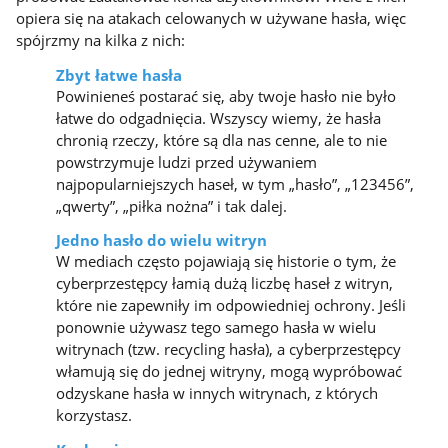
opiera się na atakach celowanych w używane hasła, więc
spójrzmy na kilka z nich:
Zbyt łatwe hasła
Powinieneś postarać się, aby twoje hasło nie było
łatwe do odgadnięcia. Wszyscy wiemy, że hasła
chronią rzeczy, które są dla nas cenne, ale to nie
powstrzymuje ludzi przed używaniem
najpopularniejszych haseł, w tym „hasło”, „123456”,
„qwerty”, „piłka nożna” i tak dalej.
Jedno hasło do wielu witryn
W mediach często pojawiają się historie o tym, że
cyberprzestępcy łamią dużą liczbę haseł z witryn,
które nie zapewniły im odpowiedniej ochrony. Jeśli
ponownie używasz tego samego hasła w wielu
witrynach (tzw. recycling hasła), a cyberprzestępcy
włamują się do jednej witryny, mogą wypróbować
odzyskane hasła w innych witrynach, z których
korzystasz.