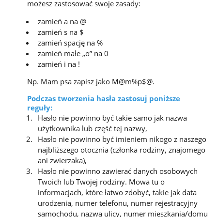
możesz zastosować swoje zasady:
zamień a na @
zamień s na $
zamień spację na %
zamień małe „o” na 0
zamień i na !
Np. Mam psa zapisz jako M@m%p$@.
Podczas tworzenia hasła zastosuj poniższe
reguły:
Hasło nie powinno być takie samo jak nazwa
użytkownika lub część tej nazwy,
Hasło nie powinno być imieniem nikogo z naszego
najbliższego otocznia (członka rodziny, znajomego
ani zwierzaka),
Hasło nie powinno zawierać danych osobowych
Twoich lub Twojej rodziny. Mowa tu o
informacjach, które łatwo zdobyć, takie jak data
urodzenia, numer telefonu, numer rejestracyjny
samochodu, nazwa ulicy, numer mieszkania/domu