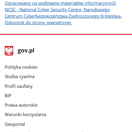
Opracowano na podstawie materiałów informacyjnych
NCSC - National Cyber Security Centre, Narodowego
Centrum Cyberbezpieczeństwa Zjednoczonego Królestwa.
Odnośnik do strony zewnętrznej.
stopka
Strona
gov.pl
gov.pl
główna
gov.pl
Polityka cookies
Służba cywilna
Profil zaufany
BIP
Prawa autorskie
Warunki korzystania
Geoportal