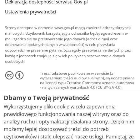
Deklaracja dostępności serwisu Gov.pl
Ustawienia prywatności
Strony dostępne w domenie www.gov.pl mogą zawierać adresy skrzynek
mailowych. Użytkownik korzystający z odnośnika będącego adresem e-
mail zgadza się na przetwarzanie jego danych (adres e-mail oraz
dobrowolnie podanych danych w wiadomości) w celu przesłania
odpowiedzi na przesłane pytania. Szczegóły przetwarzania danych przez
każdą z jednostek znajdują się w ich politykach przetwarzania danych
osobowych.
Treści tekstowe publikowane w serwisie (z
wyłączeniem treści audiowizualnych), są udostępniane
na licencji typu Creative Commons: uznanie autorstwa
- na tych samych warunkach 4.0 (CC BY-SA 4.0).
Materiały audiowizualne, w tym zdjęcia, materiały
Dbamy o Twoją prywatność
audio i wideo, są udostępniane na licencji typu
Creative Commons: uznanie autorstwa użycie
Wykorzystujemy pliki cookie w celu zapewnienia
niekomercyjne - bez utworów zależnych 4.0 (CC BY-
NC-ND 4.0), o ile nie jest to stwierdzone inaczej.
prawidłowego funkcjonowania naszej witryny oraz do
analizy ruchu i optymalizacji działania strony. Dzięki nim
możemy lepiej dostosować treści do potrzeb
użytkowników i stale ulepszać nasze usługi. Pamiętaj, że