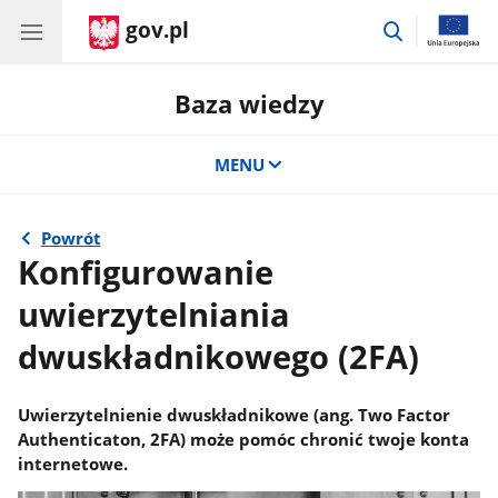
gov.pl
przejdź
do
wyszukiwar
Baza wiedzy
MENU
Powrót
Konfigurowanie
uwierzytelniania
dwuskładnikowego (2FA)
Uwierzytelnienie dwuskładnikowe (ang. Two Factor
Authenticaton, 2FA) może pomóc chronić twoje konta
internetowe.