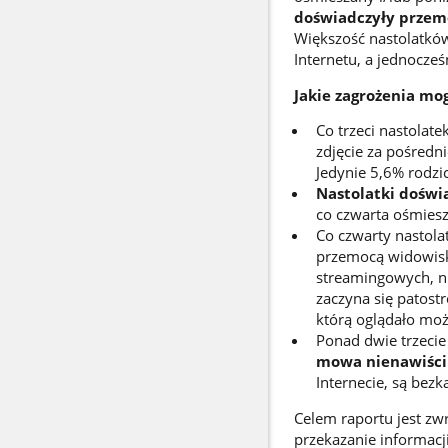
doświadczyły przem
Większość nastolatków 
Internetu, a jednocześ
Jakie zagrożenia mo
Co trzeci nastolate
zdjęcie za pośredn
Jedynie 5,6% rodzic
Nastolatki doświ
co czwarta ośmiesz
Co czwarty nastola
przemocą widowisk
streamingowych, np
zaczyna się patost
którą oglądało moż
Ponad dwie trzecie
mowa nienawiści
Internecie, są bez
Celem raportu jest zwr
przekazanie informacj