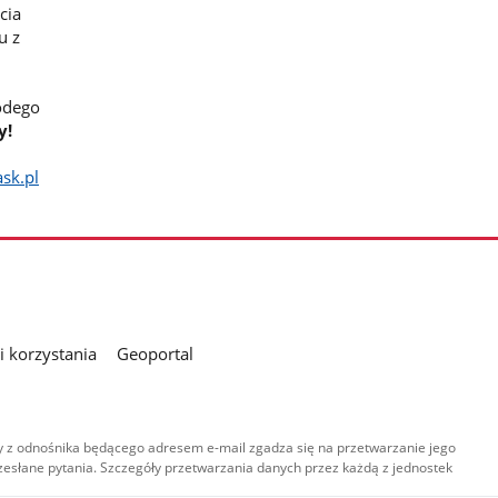
cia
u z
odego
y!
sk.pl
 korzystania
Geoportal
 z odnośnika będącego adresem e-mail zgadza się na przetwarzanie jego
esłane pytania. Szczegóły przetwarzania danych przez każdą z jednostek