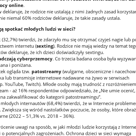
ocy online
.
deklaruje, że rodzice nie ustalają z nimi żadnych zasad korzysta
nie niemal 60% rodziców deklaruje, że takie zasady ustala.
gą spotkać młodych ludzi w sieci?
k (32,7%) twierdzi, że zdarzyło mu się otrzymać czyjeś nagie lub p
ictwem internetu (
sexting
). Rodzice nie mają wiedzy na temat teg
ów deklaruje, że ich dzieci doświadczyły sextingu.
adczają cyberprzemocy
. Co trzecia badana osoba była wyzywan
ana i poniżana.
tek ogląda tzw.
patostreamy
(wulgarne, obsceniczne i nacecho
a lub transmisje internetowe nadawane na żywo w serwisach
. YouTube, Twitch). Młode osoby mają trudność z rozróżnieniem
ream - aż 16% respondentów odpowiedziało, że „Nie umie ocenić, 
na zakwalifikować do kategorii patostreamingu”.
 młodych internautów (68,4%) twierdzi, że w Internecie probleme
. Zwiększa się wśród nastolatków poczucie, że osoby, które obra
karne (2022 – 51,3% vs. 2018 – 36%).
ócenie uwagi na sposób, w jaki młodzi ludzie korzystają z Intern
i o potencjalnych zagrożeniach. Ochrona dzieci w sieci wymaga