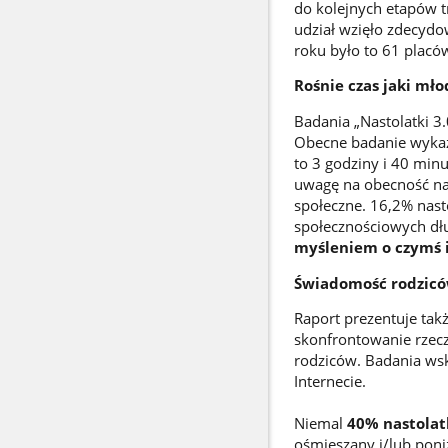
do kolejnych etapów t
udział wzięło zdecydo
roku było to 61 placów
Rośnie czas jaki mło
Badania „Nastolatki 3
Obecne badanie wykaza
to 3 godziny i 40 min
uwagę na obecność na
społeczne. 16,2% nast
społecznościowych dłu
myśleniem o czymś 
Świadomość rodzicó
Raport prezentuje tak
skonfrontowanie rzecz
rodziców. Badania wska
Internecie.
Niemal
40% nastolat
ośmieszany i/lub pon