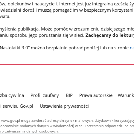
, opiekunów i nauczycieli. Internet jest już integralną częścią ży
owiedzialni dorośli muszą pomagać im w bezpiecznym korzystani
iata.
myślenia publikacja. Może pomóc w zrozumieniu dzisiejszego mł
aniu sposobu jego poruszania się w sieci.
Zachęcamy do lektur
Nastolatki 3.0” można bezpłatnie pobrać poniżej lub na stronie
na
użba cywilna
Profil zaufany
BIP
Prawa autorskie
Warunki
i serwisu Gov.pl
Ustawienia prywatności
 www.gov.pl mogą zawierać adresy skrzynek mailowych. Użytkownik korzystający
dobrowolnie podanych danych w wiadomości) w celu przesłania odpowiedzi na prz
ach przetwarzania danych osobowych.