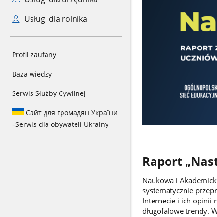
Usługi dla rolnika
Profil zaufany
Baza wiedzy
Serwis Służby Cywilnej
Сайт для громадян України
–
Serwis dla obywateli Ukrainy
Raport „Nast
Naukowa i Akademicka
systematycznie przep
Internecie i ich opini
długofalowe trendy. W