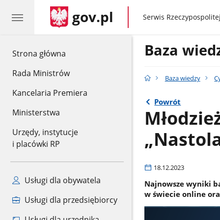
gov.pl
gov.pl
Serwis Rzeczypospolitej
Baza wied
gov.pl
Strona główna
Rada Ministrów
Baza wiedzy
C
Kancelaria Premiera
Powrót
Młodzież
Ministerstwa
„Nastola
Urzędy, instytucje
i placówki RP
18.12.2023
Usługi dla obywatela
Najnowsze wyniki ba
w świecie online ora
Usługi dla przedsiębiorcy
Usługi dla urzędnika