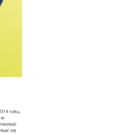
2014 roku,
w w
serwować
ywać się