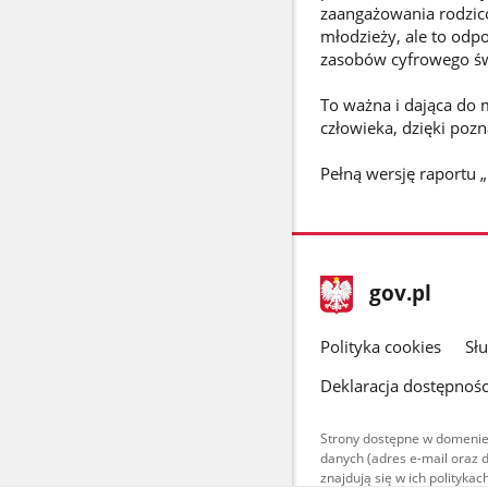
zaangażowania rodziców
młodzieży, ale to odp
zasobów cyfrowego św
To ważna i dająca do 
człowieka, dzięki pozn
Pełną wersję raportu „
stopka
Strona
gov.pl
gov.pl
główna
gov.pl
Polityka cookies
Sł
Deklaracja dostępnośc
Strony dostępne w domenie
danych (adres e-mail oraz 
znajdują się w ich polityk