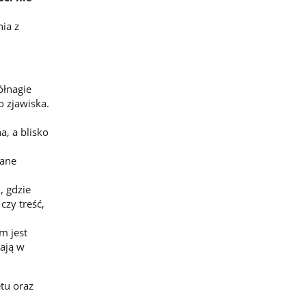
nia z
ółnagie
o zjawiska.
a, a blisko
wane
, gdzie
czy treść,
m jest
żają w
etu oraz