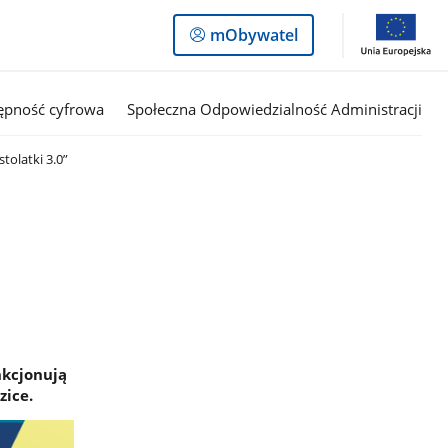
Logowanie
mObywatel
do
panelu
ępność cyfrowa
Społeczna Odpowiedzialność Administracji
tolatki 3.0”
nkcjonują
zice.