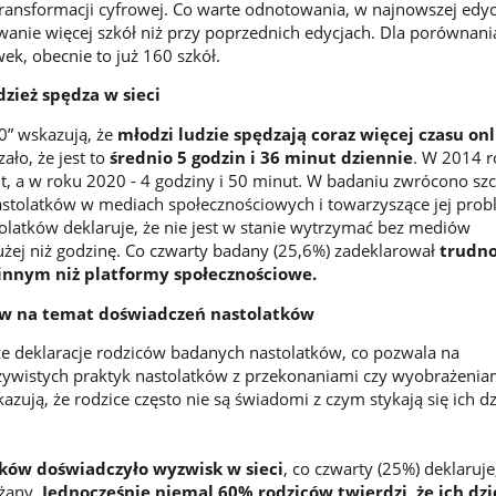
ransformacji cyfrowej. Co warte odnotowania, w najnowszej edyc
wanie więcej szkół niż przy poprzednich edycjach. Dla porównan
ek, obecnie to już 160 szkół.
dzież spędza w sieci
.0” wskazują, że
młodzi ludzie spędzają coraz więcej czasu on
ło, że jest to
średnio 5 godzin i 36 minut dziennie
. W 2014 r
ut, a w roku 2020 - 4 godziny i 50 minut. W badaniu zwrócono sz
stolatków w mediach społecznościowych i towarzyszące jej pro
olatków deklaruje, że nie jest w stanie wytrzymać bez mediów
żej niż godzinę. Co czwarty badany (25,6%) zadeklarował
trudno
innym niż platformy społecznościowe.
w na temat doświadczeń nastolatków
że deklaracje rodziców badanych nastolatków, co pozwala na
ywistych praktyk nastolatków z przekonaniami czy wyobrażeniam
zują, że rodzice często nie są świadomi z czym stykają się ich dz
ków doświadczyło wyzwisk w sieci
, co czwarty (25%) deklaruje
iżany.
Jednocześnie
niemal 60% rodziców twierdzi, że ich dzi