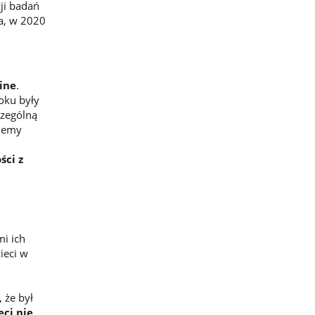
ji badań
ia, w 2020
line
.
oku były
czególną
blemy
ści z
i ich
ieci w
, że był
eci nie