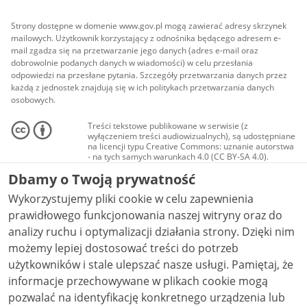
Strony dostępne w domenie www.gov.pl mogą zawierać adresy skrzynek
mailowych. Użytkownik korzystający z odnośnika będącego adresem e-
mail zgadza się na przetwarzanie jego danych (adres e-mail oraz
dobrowolnie podanych danych w wiadomości) w celu przesłania
odpowiedzi na przesłane pytania. Szczegóły przetwarzania danych przez
każdą z jednostek znajdują się w ich politykach przetwarzania danych
osobowych.
Treści tekstowe publikowane w serwisie (z
wyłączeniem treści audiowizualnych), są udostępniane
na licencji typu Creative Commons: uznanie autorstwa
- na tych samych warunkach 4.0 (CC BY-SA 4.0).
Materiały audiowizualne, w tym zdjęcia, materiały
Dbamy o Twoją prywatność
audio i wideo, są udostępniane na licencji typu
Creative Commons: uznanie autorstwa użycie
Wykorzystujemy pliki cookie w celu zapewnienia
niekomercyjne - bez utworów zależnych 4.0 (CC BY-
NC-ND 4.0), o ile nie jest to stwierdzone inaczej.
prawidłowego funkcjonowania naszej witryny oraz do
analizy ruchu i optymalizacji działania strony. Dzięki nim
możemy lepiej dostosować treści do potrzeb
użytkowników i stale ulepszać nasze usługi. Pamiętaj, że
informacje przechowywane w plikach cookie mogą
pozwalać na identyfikację konkretnego urządzenia lub