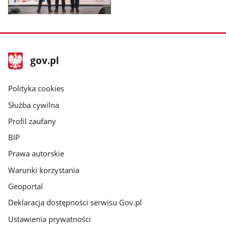
Pokaż
zdjęcie
1
z
stopka
Strona
gov.pl
galerii.
gov.pl
główna
gov.pl
Polityka cookies
Służba cywilna
Profil zaufany
BIP
Prawa autorskie
Warunki korzystania
Geoportal
Deklaracja dostępności serwisu Gov.pl
Ustawienia prywatności