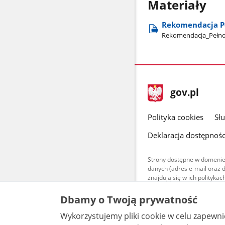
Materiały
Rekomendacja Pe
Rekomendacja​_Pełnom
stopka
Strona
gov.pl
gov.pl
główna
gov.pl
Polityka cookies
Sł
Deklaracja dostępnośc
Strony dostępne w domenie
danych (adres e-mail oraz 
znajdują się w ich polityk
Treści teksto
Dbamy o Twoją prywatność
udostępniane
warunkach 4.0
Wykorzystujemy pliki cookie w celu zapewn
są udostępni