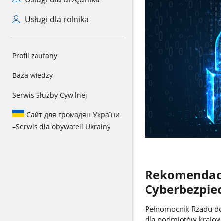
Usługi dla rolnika
Profil zaufany
Baza wiedzy
Serwis Służby Cywilnej
Сайт для громадян України
–
Serwis dla obywateli Ukrainy
Rekomendacj
Cyberbezpie
Pełnomocnik Rządu do
dla podmiotów krajow