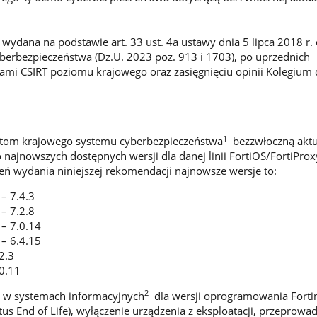
wydana na podstawie art. 33 ust. 4a ustawy dnia 5 lipca 2018 r. 
erbezpieczeństwa (Dz.U. 2023 poz. 913 i 1703), po uprzednich
łami CSIRT poziomu krajowego oraz zasięgnięciu opinii Kolegium
1
om krajowego systemu cyberbezpieczeństwa
bezzwłoczną aktua
 najnowszych dostępnych wersji dla danej linii FortiOS/FortiProx
ień wydania niniejszej rekomendacji najnowsze wersje to:
 – 7.4.3
 – 7.2.8
 – 7.0.14
 – 6.4.15
2.3
.0.11
2
 w systemach informacyjnych
dla wersji oprogramowania Fortin
tus End of Life), wyłączenie urządzenia z eksploatacji, przeprowa