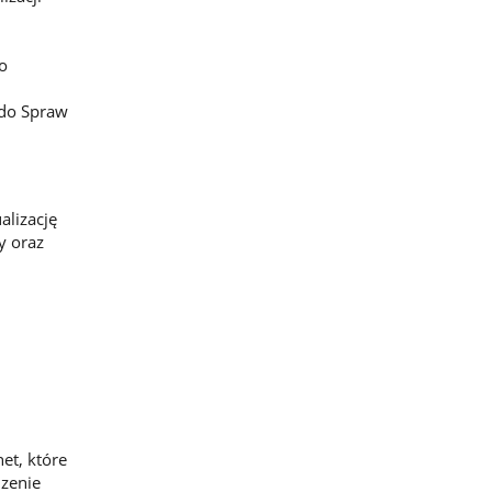
o
 do Spraw
lizację
y oraz
et, które
dzenie