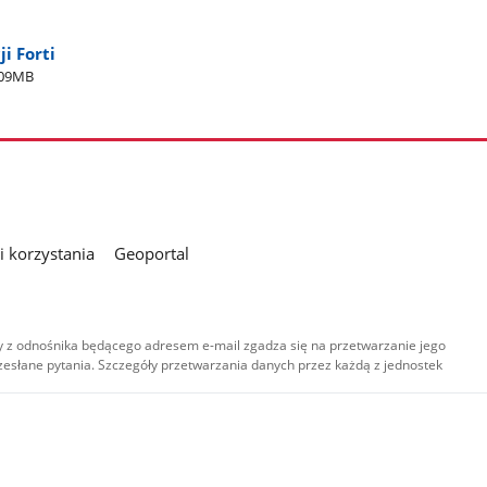
i Forti
.09MB
 korzystania
Geoportal
 z odnośnika będącego adresem e-mail zgadza się na przetwarzanie jego
esłane pytania. Szczegóły przetwarzania danych przez każdą z jednostek
,
-