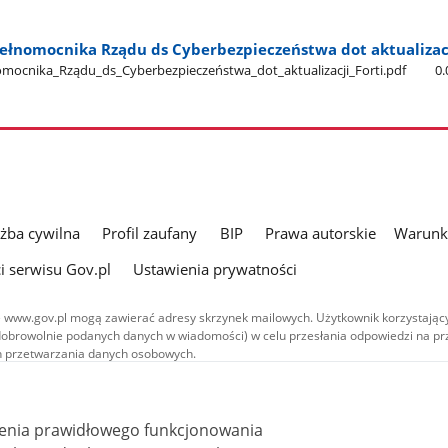
łnomocnika Rządu ds Cyberbezpieczeństwa dot aktualizacj
ocnika​_Rządu​_ds​_Cyberbezpieczeństwa​_dot​_aktualizacji​_Forti.pdf
0
użba cywilna
Profil zaufany
BIP
Prawa autorskie
Warunki
i serwisu Gov.pl
Ustawienia prywatności
 www.gov.pl mogą zawierać adresy skrzynek mailowych. Użytkownik korzystający
dobrowolnie podanych danych w wiadomości) w celu przesłania odpowiedzi na prz
ach przetwarzania danych osobowych.
we publikowane w serwisie (z wyłączeniem treści audiowizualnych), są
 na licencji typu Creative Commons: uznanie autorstwa - na tych samych
 (CC BY-SA 4.0). Materiały audiowizualne, w tym zdjęcia, materiały audio i wideo
ienia prawidłowego funkcjonowania
ane na licencji typu Creative Commons: uznanie autorstwa użycie niekomercyjne 