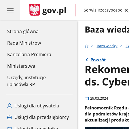
gov.pl
gov.pl
Serwis Rzeczypospolitej
Baza wied
gov.pl
Strona główna
Rada Ministrów
Baza wiedzy
C
Kancelaria Premiera
Powrót
Rekomen
Ministerstwa
ds. Cyb
Urzędy, instytucje
i placówki RP
29.03.2024
Usługi dla obywatela
Pełnomocnik Rządu 
dla podmiotów kraj
Usługi dla przedsiębiorcy
aktualizacji produkt
Usługi dla urzędnika