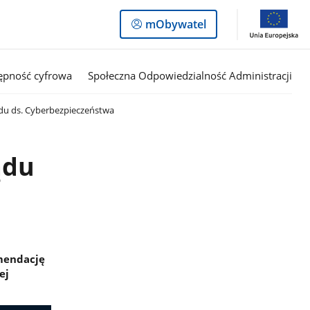
Logowanie
mObywatel
do
panelu
ępność cyfrowa
Społeczna Odpowiedzialność Administracji
u ds. Cyberbezpieczeństwa
ądu
mendację
ej