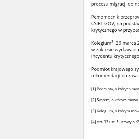
procesu migracji do n
Pełnomocnik przeprow
CSIRT GOV, na podstaw
krytycznego w przypa
3
Kolegium
26 marca 20
w zakresie wydawania
incydentu krytyczneg
Podmiot krajowego sy
rekomendacji na zasa
[1]
Podmioty, o których mow
[2]
System, o którym mowa w
[3]
Kolegium, o którym mowa
[4]
Art. 33 ust. 5 ustawy o K