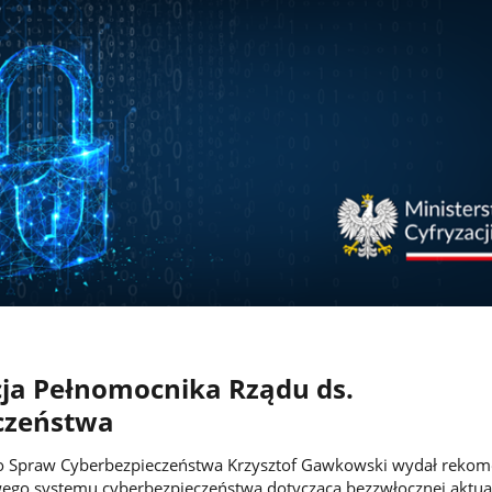
a Pełnomocnika Rządu ds.
czeństwa
 Spraw Cyberbezpieczeństwa Krzysztof Gawkowski wydał rekom
ego systemu cyberbezpieczeństwa dotyczącą bezzwłocznej aktual