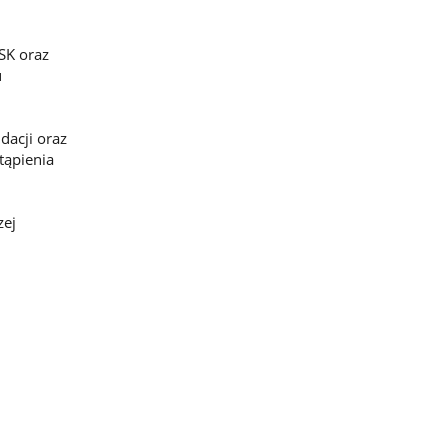
SK oraz
u
dacji oraz
tąpienia
zej