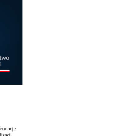
endację
izacji