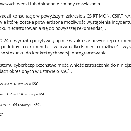
owszych wersji lub dokonanie zmiany rozwiązania.
adził konsultację w powyższym zakresie z CSIRT MON, CSIRT NA
ie której została potwierdzona możliwość wystąpienia incydent
dku niezastosowania się do powyższej rekomendacji.
24 r. wyraziło pozytywną opinię w zakresie powyższej rekomen
 podobnych rekomendacji w przypadku istnienia możliwości wys
o w stosunku do konkretnych wersji oprogramowania.
stemu cyberbezpieczeństwa może wnieść zastrzeżenia do niniejs
4
dach określonych w ustawie o KSC
.
a w art. 4 ustawy o KSC.
 art. 2 pkt 14 ustawy o KSC.
 w art. 64 ustawy o KSC.
SC.