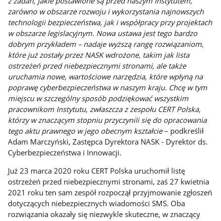
z zadań, jakie postawione są przed naszym Instytutem,
zarówno w obszarze rozwoju i wykorzystania najnowszych
technologii bezpieczeństwa, jak i współpracy przy projektach
w obszarze legislacyjnym. Nowa ustawa jest tego bardzo
dobrym przykładem – nadaje wyższą rangę rozwiązaniom,
które już zostały przez NASK wdrożone, takim jak lista
ostrzeżeń przed niebezpiecznymi stronami, ale także
uruchamia nowe, wartościowe narzędzia, które wpłyną na
poprawę cyberbezpieczeństwa w naszym kraju. Chcę w tym
miejscu w szczególny sposób podziękować wszystkim
pracownikom Instytutu, zwłaszcza z zespołu CERT Polska,
którzy w znaczącym stopniu przyczynili się do opracowania
tego aktu prawnego w jego obecnym kształcie
– podkreślił
Adam Marczyński, Zastępca Dyrektora NASK - Dyrektor ds.
Cyberbezpieczeństwa i Innowacji.
Już 23 marca 2020 roku CERT Polska uruchomił listę
ostrzeżeń przed niebezpiecznymi stronami, zaś 27 kwietnia
2021 roku ten sam zespół rozpoczął przyjmowanie zgłoszeń
dotyczących niebezpiecznych wiadomości SMS. Oba
rozwiązania okazały się niezwykle skuteczne, w znaczący