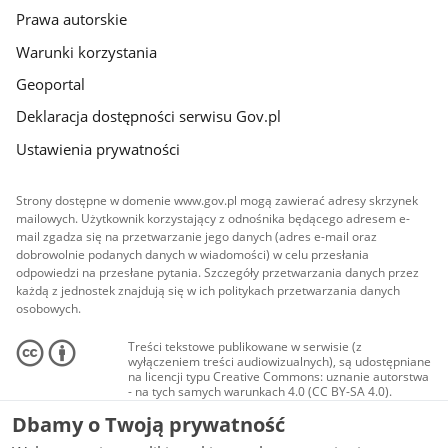
Prawa autorskie
Warunki korzystania
Geoportal
Deklaracja dostępności serwisu Gov.pl
Ustawienia prywatności
Strony dostępne w domenie www.gov.pl mogą zawierać adresy skrzynek
mailowych. Użytkownik korzystający z odnośnika będącego adresem e-
mail zgadza się na przetwarzanie jego danych (adres e-mail oraz
dobrowolnie podanych danych w wiadomości) w celu przesłania
odpowiedzi na przesłane pytania. Szczegóły przetwarzania danych przez
każdą z jednostek znajdują się w ich politykach przetwarzania danych
osobowych.
Treści tekstowe publikowane w serwisie (z
wyłączeniem treści audiowizualnych), są udostępniane
na licencji typu Creative Commons: uznanie autorstwa
- na tych samych warunkach 4.0 (CC BY-SA 4.0).
Materiały audiowizualne, w tym zdjęcia, materiały
Dbamy o Twoją prywatność
audio i wideo, są udostępniane na licencji typu
Creative Commons: uznanie autorstwa użycie