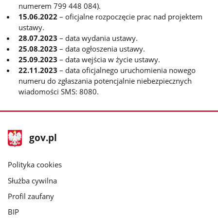
numerem 799 448 084).
15.06.2022
– oficjalne rozpoczęcie prac nad projektem
ustawy.
28.07.2023
– data wydania ustawy.
25.08.2023
– data ogłoszenia ustawy.
25.09.2023
– data wejścia w życie ustawy.
22.11.2023
– data oficjalnego uruchomienia nowego
numeru do zgłaszania potencjalnie niebezpiecznych
wiadomości SMS: 8080.
stopka
Strona
gov.pl
gov.pl
główna
gov.pl
Polityka cookies
Służba cywilna
Profil zaufany
BIP