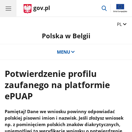
gov.pl
przejdź
do
wyszukiwar
Zmień 
PL
Polska w Belgii
MENU
Potwierdzenie profilu
zaufanego na platformie
ePUAP
Pamiętaj! Dane we wniosku powinny odpowiadać
polskiej pisowni imion i nazwisk. Jeśli złożysz wniosek
np. z pominięciem polskich znaków diakrytycznych,
uniemożliwi to weryfikację wniosku o potwierdzenie