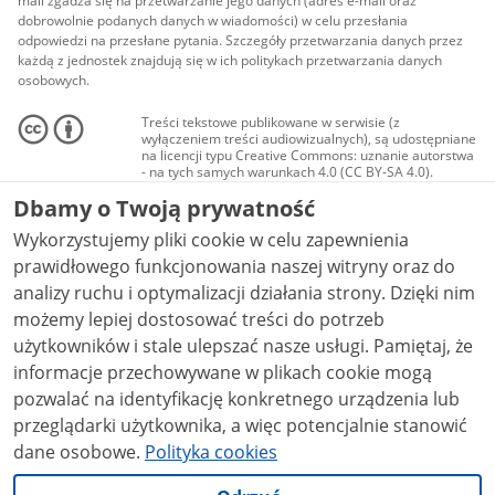
mail zgadza się na przetwarzanie jego danych (adres e-mail oraz
dobrowolnie podanych danych w wiadomości) w celu przesłania
odpowiedzi na przesłane pytania. Szczegóły przetwarzania danych przez
każdą z jednostek znajdują się w ich politykach przetwarzania danych
osobowych.
Treści tekstowe publikowane w serwisie (z
wyłączeniem treści audiowizualnych), są udostępniane
na licencji typu Creative Commons: uznanie autorstwa
- na tych samych warunkach 4.0 (CC BY-SA 4.0).
Materiały audiowizualne, w tym zdjęcia, materiały
Dbamy o Twoją prywatność
audio i wideo, są udostępniane na licencji typu
Creative Commons: uznanie autorstwa użycie
Wykorzystujemy pliki cookie w celu zapewnienia
niekomercyjne - bez utworów zależnych 4.0 (CC BY-
NC-ND 4.0), o ile nie jest to stwierdzone inaczej.
prawidłowego funkcjonowania naszej witryny oraz do
analizy ruchu i optymalizacji działania strony. Dzięki nim
możemy lepiej dostosować treści do potrzeb
użytkowników i stale ulepszać nasze usługi. Pamiętaj, że
informacje przechowywane w plikach cookie mogą
pozwalać na identyfikację konkretnego urządzenia lub
przeglądarki użytkownika, a więc potencjalnie stanowić
dane osobowe.
Polityka cookies