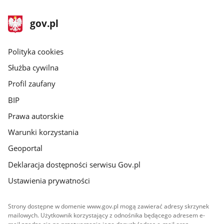
stopka
Strona
gov.pl
gov.pl
główna
gov.pl
Polityka cookies
Służba cywilna
Profil zaufany
BIP
Prawa autorskie
Warunki korzystania
Geoportal
Deklaracja dostępności serwisu Gov.pl
Ustawienia prywatności
Strony dostępne w domenie www.gov.pl mogą zawierać adresy skrzynek
mailowych. Użytkownik korzystający z odnośnika będącego adresem e-