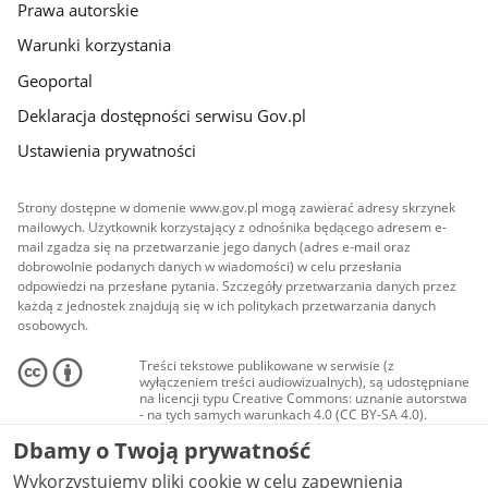
Prawa autorskie
Warunki korzystania
Geoportal
Deklaracja dostępności serwisu Gov.pl
Ustawienia prywatności
Strony dostępne w domenie www.gov.pl mogą zawierać adresy skrzynek
mailowych. Użytkownik korzystający z odnośnika będącego adresem e-
mail zgadza się na przetwarzanie jego danych (adres e-mail oraz
dobrowolnie podanych danych w wiadomości) w celu przesłania
odpowiedzi na przesłane pytania. Szczegóły przetwarzania danych przez
każdą z jednostek znajdują się w ich politykach przetwarzania danych
osobowych.
Treści tekstowe publikowane w serwisie (z
wyłączeniem treści audiowizualnych), są udostępniane
na licencji typu Creative Commons: uznanie autorstwa
- na tych samych warunkach 4.0 (CC BY-SA 4.0).
Materiały audiowizualne, w tym zdjęcia, materiały
Dbamy o Twoją prywatność
audio i wideo, są udostępniane na licencji typu
Creative Commons: uznanie autorstwa użycie
Wykorzystujemy pliki cookie w celu zapewnienia
niekomercyjne - bez utworów zależnych 4.0 (CC BY-