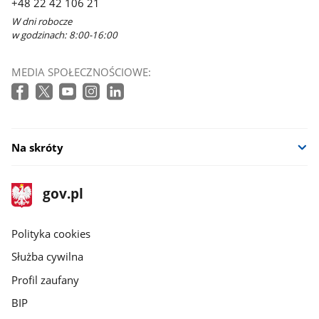
+48 22 42 106 21
oknie
W dni robocze
w godzinach: 8:00-16:00
MEDIA SPOŁECZNOŚCIOWE:
Na skróty
stopka
Strona
gov.pl
gov.pl
główna
gov.pl
Polityka cookies
Służba cywilna
Profil zaufany
BIP