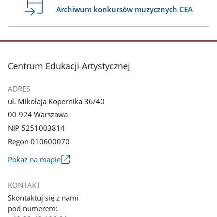
Archiwum konkursów muzycznych CEA
stopka
Centrum Edukacji Artystycznej
ADRES
ul. Mikołaja Kopernika 36/40
00-924 Warszawa
NIP 5251003814
Regon 010600070
Pokaż na mapie
Link
otworzy
KONTAKT
się
Skontaktuj się z nami
w
pod numerem:
nowym