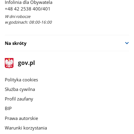
Infolinia dla Obywatela
+48 42 2538 400/401
W dni robocze
w godzinach: 08:00-16:00
Na skróty
stopka
Strona
gov.pl
gov.pl
główna
gov.pl
Polityka cookies
Służba cywilna
Profil zaufany
BIP
Prawa autorskie
Warunki korzystania