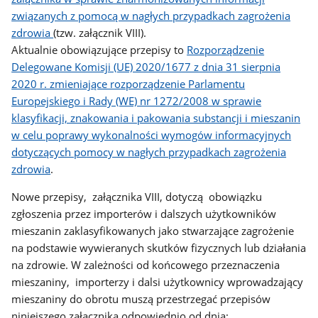
związanych z pomocą w nagłych przypadkach zagrożenia
zdrowia
(tzw. załącznik VIII).
Aktualnie obowiązujące przepisy to
Rozporządzenie
Delegowane Komisji (UE) 2020/1677 z dnia 31 sierpnia
2020 r. zmieniające rozporządzenie Parlamentu
Europejskiego i Rady (WE) nr 1272/2008 w sprawie
klasyfikacji, znakowania i pakowania substancji i mieszanin
w celu poprawy wykonalności wymogów informacyjnych
dotyczących pomocy w nagłych przypadkach zagrożenia
zdrowia
.
Nowe przepisy, załącznika VIII, dotyczą obowiązku
zgłoszenia przez importerów i dalszych użytkowników
mieszanin zaklasyfikowanych jako stwarzające zagrożenie
na podstawie wywieranych skutków fizycznych lub działania
na zdrowie. W zależności od końcowego przeznaczenia
mieszaniny, importerzy i dalsi użytkownicy wprowadzający
mieszaniny do obrotu muszą przestrzegać przepisów
niniejszego załącznika odpowiednio od dnia: