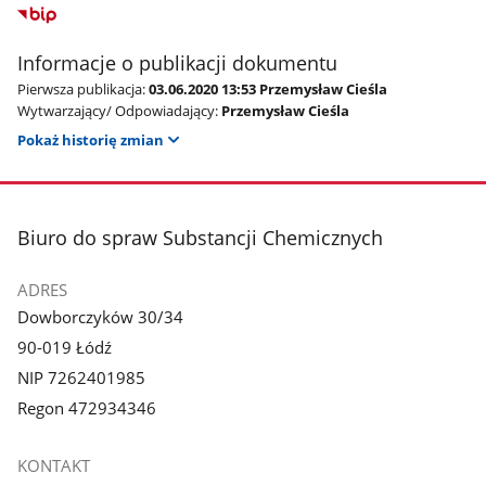
Informacje o publikacji dokumentu
Pierwsza publikacja:
03.06.2020 13:53 Przemysław Cieśla
Wytwarzający/ Odpowiadający:
Przemysław Cieśla
Pokaż historię zmian
stopka
Biuro do spraw Substancji Chemicznych
ADRES
Dowborczyków 30/34
90-019 Łódź
NIP 7262401985
Regon 472934346
KONTAKT