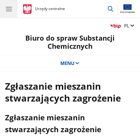
przejdź
gov.pl
Urzędy centralne
gov.pl
Urzędy
do
centralne
wyszukiwar
Zmień 
PL
Biuro do spraw Substancji
Chemicznych
MENU
Zgłaszanie mieszanin
stwarzających zagrożenie
Zgłaszanie mieszanin
stwarzających zagrożenie