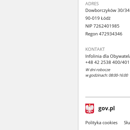
ADRES
Dowborczyków 30/34
90-019 Łódź
NIP 7262401985
Regon 472934346
KONTAKT
Infolinia dla Obywatel
+48 42 2538 400/401
W dni robocze
w godzinach: 08:00-16:00
stopka
Strona
gov.pl
gov.pl
główna
gov.pl
Polityka cookies
Sł