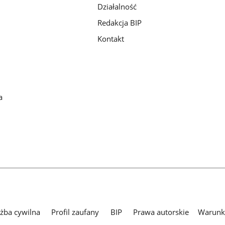
Działalność
Redakcja BIP
Kontakt
a
użba cywilna
Profil zaufany
BIP
Prawa autorskie
Warunki