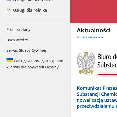
Usługi dla rolnika
Aktualności
Profil zaufany
zobacz wszystkie
Baza wiedzy
Serwis Służby Cywilnej
Сайт для громадян України
–
Serwis dla obywateli Ukrainy
Komunikat Prezes
Substancji Chemi
nowelizacją usta
przeciwdziałaniu