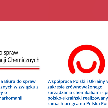
a Biura do spraw
Współpraca Polski i Ukrainy 
cznych w związku z
zakresie zrównoważonego
wy o
zarządzania chemikaliami - p
 narkomanii
polsko-ukraiński realizowan
ramach programu Polska Po