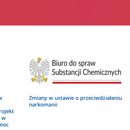
w
Zmiany w ustawie o przeciwdziałaniu
narkomanii
rojekt
y w
moc