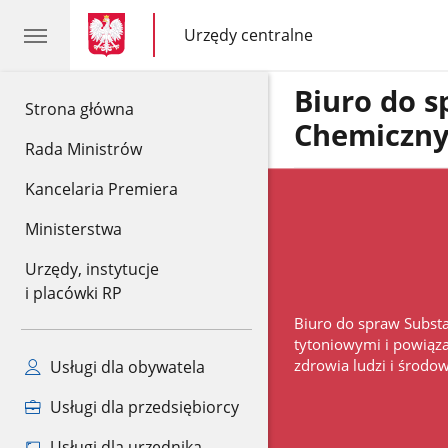
gov.pl
gov.pl
Urzędy centralne
gov.pl
Urzędy
centralne
Biuro do s
gov.pl
Strona główna
Chemiczn
Rada Ministrów
Kancelaria Premiera
Ministerstwa
Urzędy, instytucje
i placówki RP
Biuro do spraw Substa
tytoniowymi i powiąz
zdrowia ludzi i środo
Usługi dla obywatela
Usługi dla przedsiębiorcy
Usługi dla urzędnika