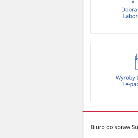
stopka
Biuro do spraw S