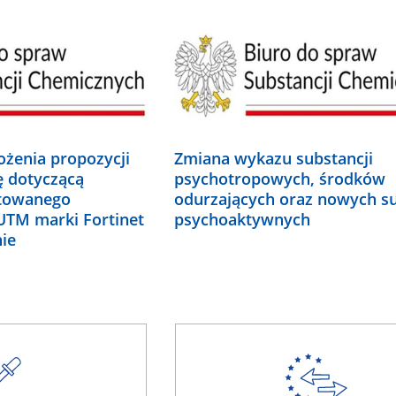
ożenia propozycji
Zmiana wykazu substancji
ę dotyczącą
psychotropowych, środków
towanego
odurzających oraz nowych su
UTM marki Fortinet
psychoaktywnych
ie