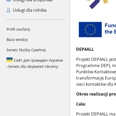
Usługi dla rolnika
Profil zaufany
Baza wiedzy
DEP4ALL
Serwis Służby Cywilnej
Projekt DEP4ALL jes
Сайт для громадян України
Programme DEP), maj
–
Serwis dla obywateli Ukrainy
Punktów Kontaktowyc
transformację Europ
sieci kontaktów dla 
Okres realizacji pr
Cele:
Projekt DEP4ALL ma 