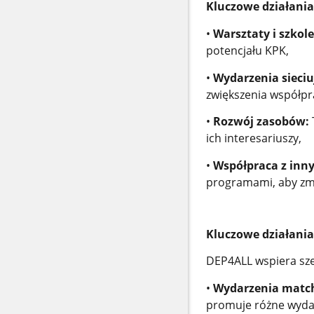
Kluczowe działani
•
Warsztaty i szkole
potencjału KPK,
•
Wydarzenia sieciu
zwiększenia współpr
•
Rozwój zasobów:
ich interesariuszy,
•
Współpraca z inn
programami, aby zma
Kluczowe działani
DEP4ALL wspiera szer
•
Wydarzenia matc
promuje różne wydarz