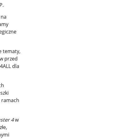
P.
 na
camy
tegiczne
e tematy,
ów przed
4ALL dla
ch
szki
w ramach
ster 4
w
łe,
nymi