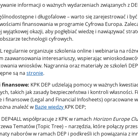
ywanie informacji o ważnych wydarzeniach związanych z DE
gólnodostępne i długofalowe – warto się zarejestrować i być
iwościami finansowania w programie Cyfrowa Europa. Zale
ej wyjątkowej okazji, aby pogłębiać wiedzę i nawiązywać stra
obszarze technologii cyfrowych.
regularnie organizuje szkolenia online i webinaria na różn
om zaawansowania interesariuszy, wspierając wnioskodawc
otowania wniosków. Nagrannia oraz materiały ze szkoleń DEP
ępne są na
stronie
.
i finansowe:
KPK DEP udzielają pomocy w ważnych kwestia
ch, takich jak zasady bezpieczeństwa i kontroli własności. Fi
 i finansowe (Legal and Financial Infosheets) opracowane 
ożna znaleźć w
Bazie wiedzy
KPK DEP;
DEP4ALL współpracuje z KPK w ramach
Horizon Europe Clu
zewa Tematów (Topic Tree) – narzędzia, które połączy przesz
ematy naborów w ramach DEP i podkreśli ich powiązania z in