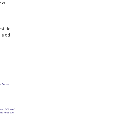
y w
est do
nie od