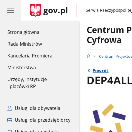
gov.pl
gov.pl
Serwis Rzeczypospolitej
Centrum P
gov.pl
Strona główna
Cyfrowa
Rada Ministrów
Kancelaria Premiera
Centrum Projektów
Ministerstwa
Powrót
DEP4AL
Urzędy, instytucje
i placówki RP
Usługi dla obywatela
Usługi dla przedsiębiorcy
Usługi dla urzędnika