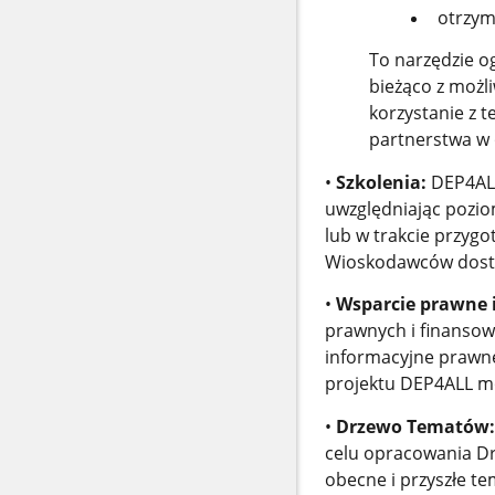
otrzym
To narzędzie o
bieżąco z możl
korzystanie z t
partnerstwa w 
•
Szkolenia:
DEP4ALL 
uwzględniając pozi
lub w trakcie przyg
Wioskodawców dost
•
Wsparcie prawne 
prawnych i finansowy
informacyjne prawne
projektu DEP4ALL m
•
Drzewo Tematów:
celu opracowania Dr
obecne i przyszłe t