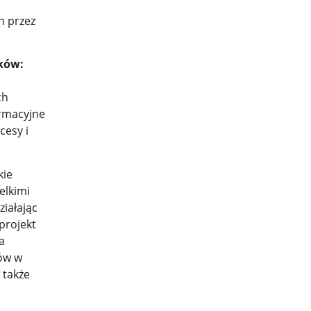
h przez
ków:
ch
ormacyjne
cesy i
kie
elkimi
iałając
projekt
a
ów w
 także