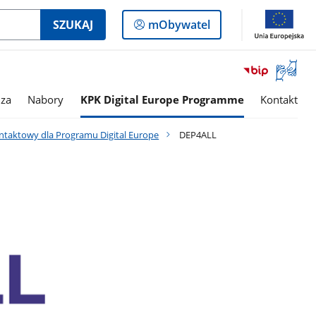
Logowanie
SZUKAJ
mObywatel
do
panelu
Otwórz
okno
z
za
Nabory
KPK Digital Europe Programme
Kontakt
tłumac
języka
ntaktowy dla Programu Digital Europe
DEP4ALL
migowe