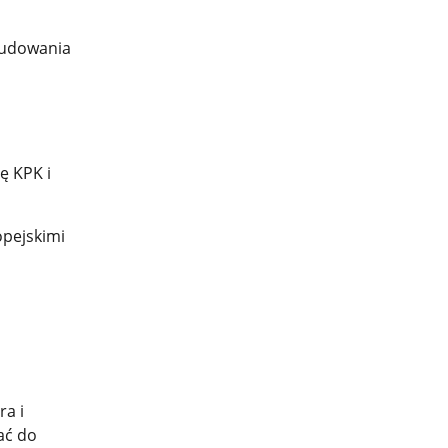
budowania
ę KPK i
opejskimi
ra i
ać do