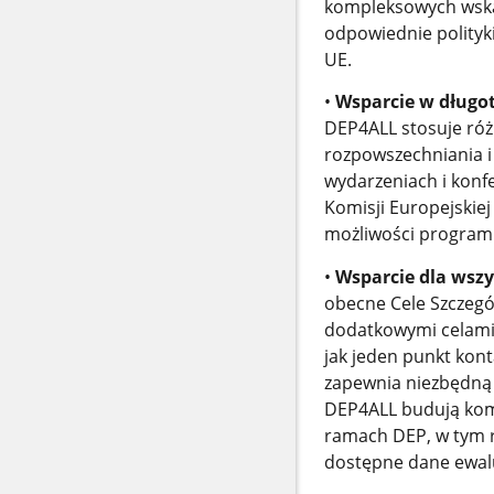
kompleksowych wska
odpowiednie polityk
UE.
•
Wsparcie w dług
DEP4ALL stosuje róż
rozpowszechniania i
wydarzeniach i konfe
Komisji Europejskiej
możliwości program
•
Wsparcie dla wszy
obecne Cele Szczegół
dodatkowymi celami
jak jeden punkt kont
zapewnia niezbędną 
DEP4ALL budują kom
ramach DEP, w tym ró
dostępne dane ewal