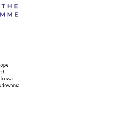
rope
ych
yfrową
budowania