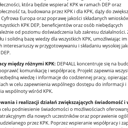
łeczności, która będzie wspierać KPK w ramach DEP oraz
eczność ta, budowana przez KPK i dla KPK, dąży do zwięks
 Cyfrowa Europa oraz poprawę jakości składanych wniosków
wszystkich KPK DEP, beneficjentów oraz osób niebędących
zależnie od poziomu doświadczenia lub zakresu działalności.
 i solidną bazę wiedzy dla wszystkich KPK, umożliwiając im
 interesariuszy w przygotowywaniu i składaniu wysokiej jak
 DEP.
acy między różnymi KPK:
DEP4ALL koncentruje się na bud
y poprawić komunikację i współpracę. Projekt zapewnia wszy
zbędną wiedzę i informacje do codziennej pracy, opierając
ach w celu zapewnienia wspólnego dostępu do informacji i
ia wspólnoty wśród KPK.
wania i realizacji działań zwiększających świadomość i
celu podniesienie świadomości o możliwościach oferowan
 atrakcyjnym dla nowych uczestników oraz poprawienie ogó
udzielanego przez KPK. Poprzez wspieranie współpracy i za