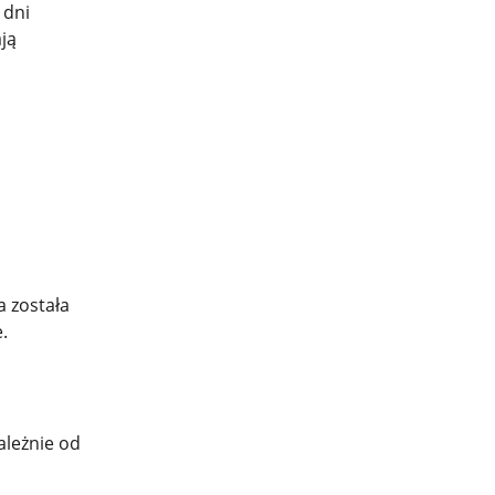
 dni
ją
a została
.
ależnie od