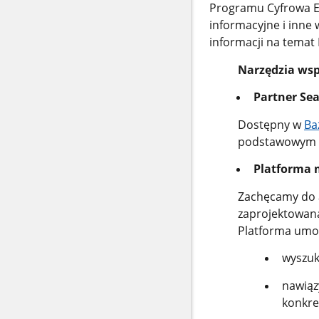
Programu Cyfrowa E
informacyjne i inne
informacji na temat 
Narzędzia ws
Partner Se
Dostępny w
Ba
podstawowym n
Platforma
Zachęcamy do 
zaprojektowana
Platforma umoż
wyszuk
nawiąz
konkre