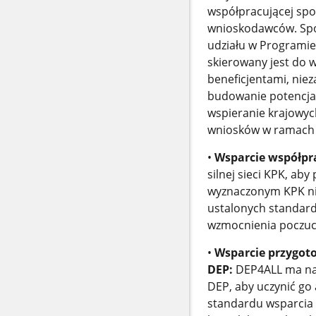
współpracującej spo
wnioskodawców. Społ
udziału w Programie
skierowany jest do 
beneficjentami, nie
budowanie potencjału
wspieranie krajowych
wniosków w ramach
•
Wsparcie współpr
silnej sieci KPK, ab
wyznaczonym KPK nie
ustalonych standard
wzmocnienia poczuc
•
Wsparcie przygoto
DEP:
DEP4ALL ma na 
DEP, aby uczynić go
standardu wsparcia 