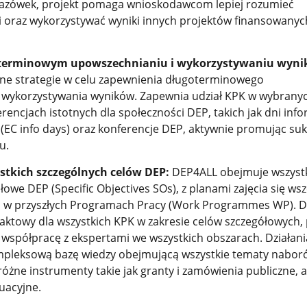
zówek, projekt pomaga wnioskodawcom lepiej rozumieć
i oraz wykorzystywać wyniki innych projektów finansowanyc
oterminowym upowszechnianiu i wykorzystywaniu wyni
ne strategie w celu zapewnienia długoterminowego
 wykorzystywania wyników. Zapewnia udział KPK w wybrany
rencjach istotnych dla społeczności DEP, takich jak dni inf
 (EC info days) oraz konferencje DEP, aktywnie promując suk
u.
stkich szczególnych celów DEP:
DEP4ALL obejmuje wszyst
owe DEP (Specific Objectives SOs), z planami zajęcia się wsz
 w przyszłych Programach Pracy (Work Programmes WP). Dz
aktowy dla wszystkich KPK w zakresie celów szczegółowych, 
współpracę z ekspertami we wszystkich obszarach. Działani
pleksową bazę wiedzy obejmującą wszystkie tematy nabor
żne instrumenty takie jak granty i zamówienia publiczne, a
uacyjne.