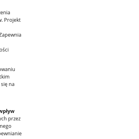
zenia
. Projekt
 Zapewnia
ości
owaniu
stkim
 się na
 wpływ
ych przez
lnego
pewnianie