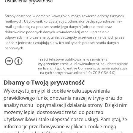
Ustawienia prywatności
Strony dostępne w domenie www.gov.pl mogą zawierać adresy skrzynek
mailowych. Użytkownik korzystający z odnośnika będącego adresem e-
mail zgadza się na przetwarzanie jego danych (adres e-mail oraz
dobrowolnie podanych danych w wiadomości) w celu przesłania
odpowiedzi na przesłane pytania. Szczegóły przetwarzania danych przez
każdą z jednostek znajdują się w ich politykach przetwarzania danych
osobowych.
Treści tekstowe publikowane w serwisie (z
wyłączeniem treści audiowizualnych), są udostępniane
na licencji typu Creative Commons: uznanie autorstwa
- na tych samych warunkach 4.0 (CC BY-SA 4.0).
Materiały audiowizualne, w tym zdjęcia, materiały
Dbamy o Twoją prywatność
audio i wideo, są udostępniane na licencji typu
Creative Commons: uznanie autorstwa użycie
Wykorzystujemy pliki cookie w celu zapewnienia
niekomercyjne - bez utworów zależnych 4.0 (CC BY-
NC-ND 4.0), o ile nie jest to stwierdzone inaczej.
prawidłowego funkcjonowania naszej witryny oraz do
analizy ruchu i optymalizacji działania strony. Dzięki nim
możemy lepiej dostosować treści do potrzeb
użytkowników i stale ulepszać nasze usługi. Pamiętaj, że
informacje przechowywane w plikach cookie mogą