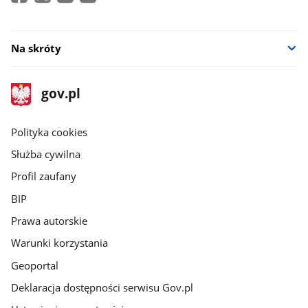
nowym
oknie
Na skróty
stopka
Strona
gov.pl
gov.pl
główna
gov.pl
Polityka cookies
Służba cywilna
Profil zaufany
BIP
Prawa autorskie
Warunki korzystania
Geoportal
Deklaracja dostępności serwisu Gov.pl