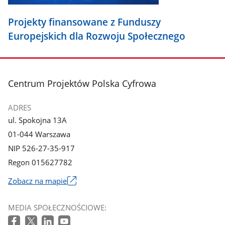
Projekty finansowane z Funduszy
Europejskich dla Rozwoju Społecznego
stopka
Centrum Projektów Polska Cyfrowa
ADRES
ul. Spokojna 13A
01-044 Warszawa
NIP 526-27-35-917
Regon 015627782
Zobacz na mapie
Link
otworzy
MEDIA SPOŁECZNOŚCIOWE:
się
w