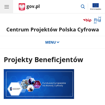
gov.pl
przejdź
do
wyszukiwar
Otwór
okno
Centrum Projektów Polska Cyfrowa
z
tłuma
języka
MENU
migow
Projekty Beneficjentów