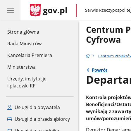
gov.pl
gov.pl
Serwis Rzeczypospolitej
Centrum P
gov.pl
Strona główna
Cyfrowa
Rada Ministrów
Kancelaria Premiera
Centrum Projektów
Ministerstwa
Powrót
Departa
Urzędy, instytucje
i placówki RP
Kontrola projektów 
Beneficjenci/Ostat
Usługi dla obywatela
wynikają z zawart
umów/porozumień
Usługi dla przedsiębiorcy
Dyrektor Departame
Usługi dla urzędnika