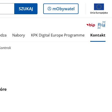
Logowanie
SZUKAJ
mObywatel
do
panelu
Otwórz
okno
z
edza
Nabory
KPK Digital Europe Programme
Kontakt
tłumac
języka
ontroli
migowe
tóre