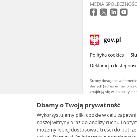
otworzy
MEDIA SPOŁECZNOŚC
się
w
nowym
oknie
stopka
Strona
gov.pl
gov.pl
główna
gov.pl
Polityka cookies
Sł
Deklaracja dostępnośc
Strony dostępne w domenie
danych (adres e-mail oraz 
znajdują się w ich polityk
Treści teksto
Dbamy o Twoją prywatność
udostępniane
warunkach 4.0
Wykorzystujemy pliki cookie w celu zapewn
są udostępni
bez utworów z
naszej witryny oraz do analizy ruchu i optymalizacj
możemy lepiej dostosować treści do potrzeb