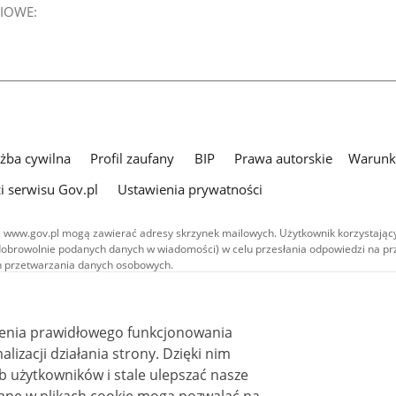
IOWE:
użba cywilna
Profil zaufany
BIP
Prawa autorskie
Warunki
i serwisu Gov.pl
Ustawienia prywatności
 www.gov.pl mogą zawierać adresy skrzynek mailowych. Użytkownik korzystający
dobrowolnie podanych danych w wiadomości) w celu przesłania odpowiedzi na prz
ach przetwarzania danych osobowych.
we publikowane w serwisie (z wyłączeniem treści audiowizualnych), są
 na licencji typu Creative Commons: uznanie autorstwa - na tych samych
 (CC BY-SA 4.0). Materiały audiowizualne, w tym zdjęcia, materiały audio i wideo
ienia prawidłowego funkcjonowania
ane na licencji typu Creative Commons: uznanie autorstwa użycie niekomercyjne 
ależnych 4.0 (CC BY-NC-ND 4.0), o ile nie jest to stwierdzone inaczej.
i działania strony. Dzięki nim
 użytkowników i stale ulepszać nasze