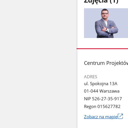
Pokaż
zdjęcie
1
z
stopka
Centrum Projektó
galerii.
ADRES
ul. Spokojna 13A
01-044 Warszawa
NIP 526-27-35-917
Regon 015627782
Zobacz na mapie
Link