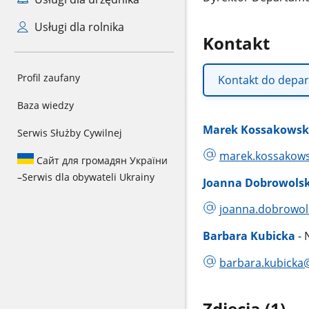
Usługi dla rolnika
Kontakt
Profil zaufany
Kontakt do depar
Baza wiedzy
Marek Kossakowsk
Serwis Służby Cywilnej
marek.kossakows
Сайт для громадян України
–
Serwis dla obywateli Ukrainy
Joanna Dobrowols
joanna.dobrowol
Barbara Kubicka
- 
barbara.kubicka
Zdjęcia (1)