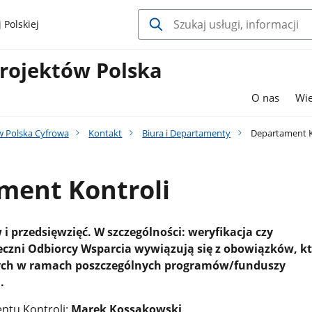
 Polskiej
rojektów Polska
O nas
Wi
 Polska Cyfrowa
Kontakt
Biura i Departamenty
Departament K
ment Kontroli
i przedsięwzięć. W szczególności: weryfikacja czy
eczni Odbiorcy Wsparcia wywiązują się z obowiązków, k
ych w ramach poszczególnych programów/funduszy
.
ntu Kontroli:
Marek Kossakowski