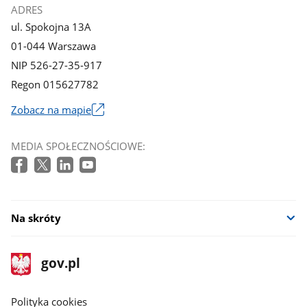
ADRES
ul. Spokojna 13A
01-044 Warszawa
NIP 526-27-35-917
Regon 015627782
Zobacz na mapie
Link
otworzy
MEDIA SPOŁECZNOŚCIOWE:
się
w
nowym
oknie
Na skróty
stopka
Strona
gov.pl
gov.pl
główna
gov.pl
Polityka cookies