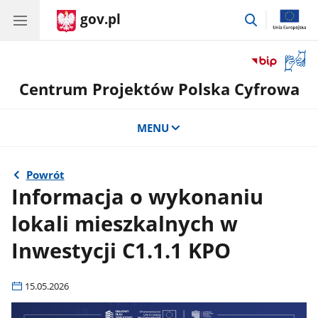
gov.pl
przejdź
do
wyszukiwar
Otwór
okno
Centrum Projektów Polska Cyfrowa
z
tłuma
języka
MENU
migow
Powrót
Informacja o wykonaniu
lokali mieszkalnych w
Inwestycji C1.1.1 KPO
15.05.2026