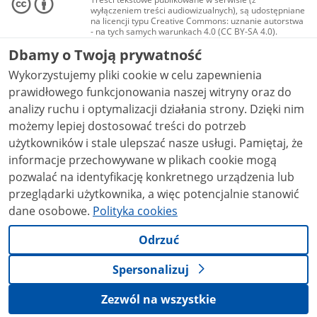
wyłączeniem treści audiowizualnych), są udostępniane
na licencji typu Creative Commons: uznanie autorstwa
- na tych samych warunkach 4.0 (CC BY-SA 4.0).
Materiały audiowizualne, w tym zdjęcia, materiały
Dbamy o Twoją prywatność
audio i wideo, są udostępniane na licencji typu
Creative Commons: uznanie autorstwa użycie
Wykorzystujemy pliki cookie w celu zapewnienia
niekomercyjne - bez utworów zależnych 4.0 (CC BY-
NC-ND 4.0), o ile nie jest to stwierdzone inaczej.
prawidłowego funkcjonowania naszej witryny oraz do
analizy ruchu i optymalizacji działania strony. Dzięki nim
możemy lepiej dostosować treści do potrzeb
użytkowników i stale ulepszać nasze usługi. Pamiętaj, że
informacje przechowywane w plikach cookie mogą
pozwalać na identyfikację konkretnego urządzenia lub
przeglądarki użytkownika, a więc potencjalnie stanowić
dane osobowe.
Polityka cookies
Odrzuć
Spersonalizuj
Zezwól na wszystkie