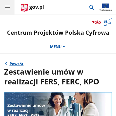
gov.pl
przejdź
do
wyszukiwar
Otwór
okno
Centrum Projektów Polska Cyfrowa
z
tłuma
języka
MENU
migow
Powrót
Zestawienie umów w
realizacji FERS, FERC, KPO