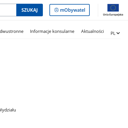
Logowanie
SZUKAJ
mObywatel
do
panelu
 dwustronne
Informacje konsularne
Aktualności
Zmień ję
PL
Wydziału