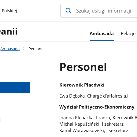
 Polskiej
anii
Ambasada
Relacje
Ambasada
Personel
Personel
Kierownik Placówki
Ewa Dębska, Chargé d'affaires a.i.
Wydział Polityczno-Ekonomiczny
e
Joanna Klepacka, I radca, Kierownik 
i
Michał Kapuściński, I sekretarz
Kamil Warawąsowski, I sekretarz