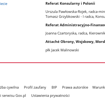
Referat Konsularny i Polonii
iecie
Urszula Pawłowska-Rojek, radca-mini
Tomasz Grzybkowski - I radca, Konsu
Referat Administracyjno-Finans
Joanna Czartoryska, radca, Kierownik
Attaché Obrony, Wojskowy, Morski
płk Jacek Malinowski
użba cywilna
Profil zaufany
BIP
Prawa autorskie
Warunki
i serwisu Gov.pl
Ustawienia prywatności