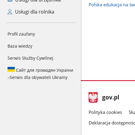
Polska edukacja na św
Usługi dla rolnika
Profil zaufany
Baza wiedzy
Serwis Służby Cywilnej
Сайт для громадян України
–
Serwis dla obywateli Ukrainy
stopka
Strona
gov.pl
gov.pl
główna
gov.pl
Polityka cookies
Sł
Deklaracja dostępnośc