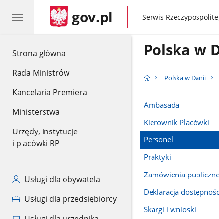
gov.pl
gov.pl
Serwis Rzeczypospolitej
Polska w D
gov.pl
Strona główna
Rada Ministrów
Polska w Danii
Kancelaria Premiera
Ambasada
Ministerstwa
Kierownik Placówki
Urzędy, instytucje
Personel
i placówki RP
Praktyki
Zamówienia publiczn
Usługi dla obywatela
Deklaracja dostępnośc
Usługi dla przedsiębiorcy
Skargi i wnioski
Usługi dla urzędnika