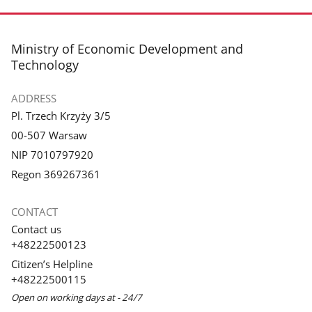
footer
Ministry of Economic Development and
Technology
ADDRESS
Pl. Trzech Krzyży 3/5
00-507 Warsaw
NIP 7010797920
Regon 369267361
CONTACT
Contact us
+48222500123
Citizen’s Helpline
+48222500115
Open on working days at - 24/7