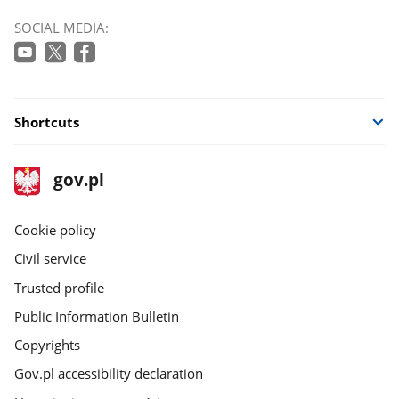
SOCIAL MEDIA:
Shortcuts
footer
Main
gov.pl
gov.pl
site
Cookie policy
Civil service
Trusted profile
Public Information Bulletin
Copyrights
Gov.pl accessibility declaration