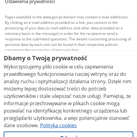
Ustawienia prywatności
Pages available in the www.gov.pl domain may contain e-mail addresses.
By clicking an e-mail address provided as a link, you consent to the
processing of your data (e-mail address and other data provided on a
voluntary basis in the message) in order for the recipient to send a
response to the submitted questions. The details concerning processing of
personal data by each unit can be found in their respective policies
concerning the processing of personal data.
Dbamy o Twoją prywatność
All content published on this website is covered by a
Wykorzystujemy pliki cookie w celu zapewnienia
Creative Commons Attribution 3.0 PL
license, unless
stated otherwise.
prawidłowego funkcjonowania naszej witryny oraz do
analizy ruchu i optymalizacji działania strony. Dzięki nim
możemy lepiej dostosować treści do potrzeb
użytkowników i stale ulepszać nasze usługi. Pamiętaj, że
informacje przechowywane w plikach cookie mogą
pozwalać na identyfikację konkretnego urządzenia lub
przeglądarki użytkownika, a więc potencjalnie stanowić
dane osobowe.
Polityka cookies