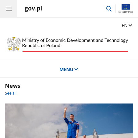
gov.pl
go
to
search
Change
EN
MENU
News
See all